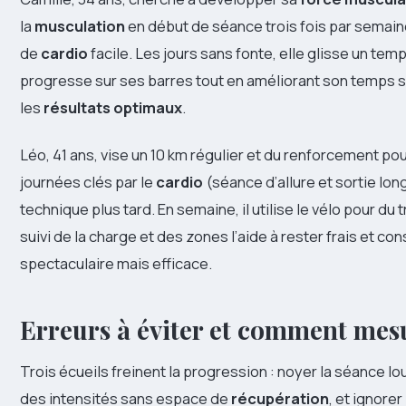
la
musculation
en début de séance trois fois par semain
de
cardio
facile. Les jours sans fonte, elle glisse un temp
progresse sur ses barres tout en améliorant son temps su
les
résultats optimaux
.
Léo, 41 ans, vise un 10 km régulier et du renforcement p
journées clés par le
cardio
(séance d’allure et sortie lon
technique plus tard. En semaine, il utilise le vélo pour du
suivi de la charge et des zones l’aide à rester frais et co
spectaculaire mais efficace.
Erreurs à éviter et comment mes
Trois écueils freinent la progression : noyer la séance l
des intensités sans espace de
récupération
, et ignore