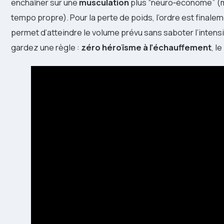
enchaîner sur une
musculation
plus “neuro‑économe” (
tempo propre). Pour la perte de poids, l’ordre est finale
permet d’atteindre le volume prévu sans saboter l’intens
gardez une règle :
zéro héroïsme à l’échauffement
, l