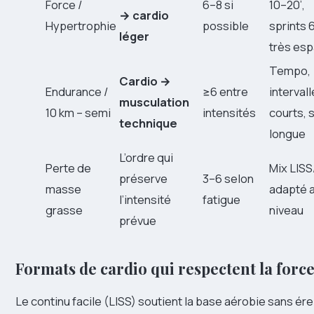
Force /
6–8 si
10–20’,
→ cardio
Hypertrophie
possible
sprints 
léger
très es
Tempo,
Cardio →
Endurance /
≥6 entre
interval
musculation
10 km – semi
intensités
courts, 
technique
longue
L’ordre qui
Perte de
Mix LISS
préserve
3–6 selon
masse
adapté 
l’intensité
fatigue
grasse
niveau
prévue
Formats de cardio qui respectent la forc
Le continu facile (LISS) soutient la base aérobie sans ér