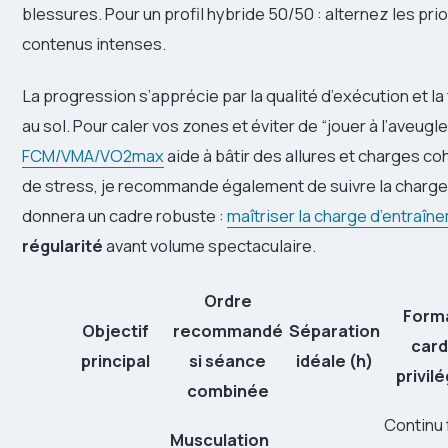
blessures. Pour un profil hybride 50/50 : alternez les pri
contenus intenses.
La progression s’apprécie par la qualité d’exécution et l
au sol. Pour caler vos zones et éviter de “jouer à l’aveugl
FCM/VMA/VO2max
aide à bâtir des allures et charges coh
de stress, je recommande également de suivre la charge
donnera un cadre robuste :
maîtriser la charge d’entraîn
régularité
avant volume spectaculaire.
Ordre
Form
Objectif
recommandé
Séparation
card
principal
si séance
idéale (h)
privil
combinée
Continu 
Musculation