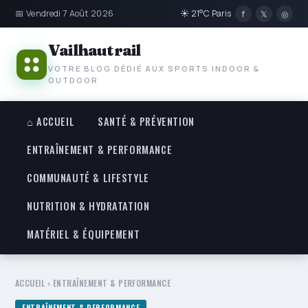
📅 Vendredi 7 Août 2026
☀ 21°C Paris
f
𝕏
◎
Vailhautrail
VOTRE BLOG DÉDIÉ AUX SPORTS INDOOR &
OUTDOOR
⌂ ACCUEIL
SANTÉ & PRÉVENTION
ENTRAÎNEMENT & PERFORMANCE
COMMUNAUTÉ & LIFESTYLE
NUTRITION & HYDRATATION
MATÉRIEL & ÉQUIPEMENT
ACCUEIL
›
ENTRAÎNEMENT & PERFORMANCE