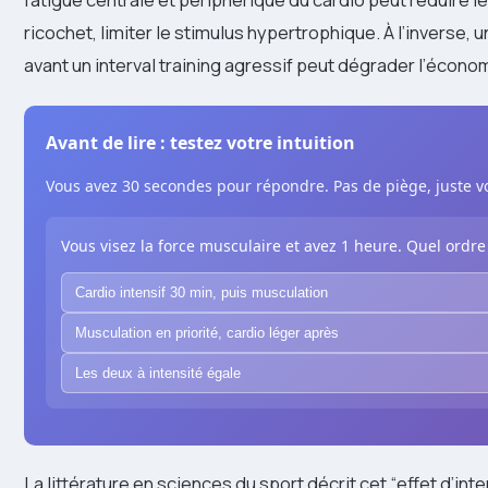
ricochet, limiter le stimulus hypertrophique. À l’inverse
avant un interval training agressif peut dégrader l’écono
Avant de lire : testez votre intuition
Vous avez 30 secondes pour répondre. Pas de piège, juste vo
Vous visez la force musculaire et avez 1 heure. Quel ordre
Cardio intensif 30 min, puis musculation
Musculation en priorité, cardio léger après
Les deux à intensité égale
La littérature en sciences du sport décrit cet “effet d’in