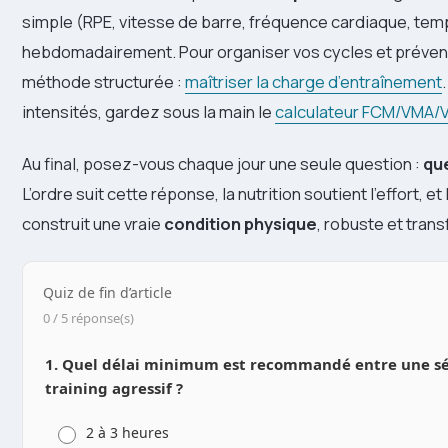
simple (RPE, vitesse de barre, fréquence cardiaque, tem
hebdomadairement. Pour organiser vos cycles et préven
méthode structurée :
maîtriser la charge d’entraînement
intensités, gardez sous la main le
calculateur FCM/VMA
Au final, posez-vous chaque jour une seule question :
que
L’ordre suit cette réponse, la nutrition soutient l’effort, et 
construit une vraie
condition physique
, robuste et tran
Quiz de fin d’article
0 / 5 réponse(s)
1. Quel délai minimum est recommandé entre une sé
training agressif ?
2 à 3 heures