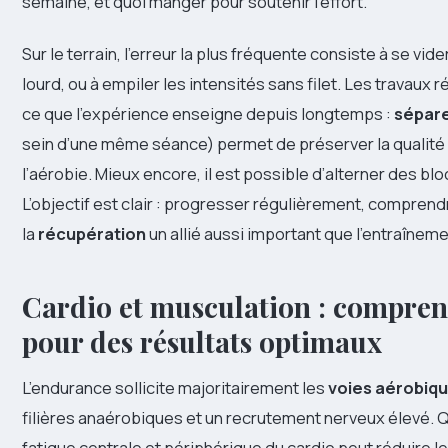
semaine, et quoi manger pour soutenir l’effort.
Sur le terrain, l’erreur la plus fréquente consiste à se vid
lourd, ou à empiler les intensités sans filet. Les travaux 
ce que l’expérience enseigne depuis longtemps :
sépare
sein d’une même séance) permet de préserver la qualité
l’aérobie. Mieux encore, il est possible d’alterner des bl
L’objectif est clair : progresser régulièrement, comprend
la
récupération
un allié aussi important que l’entraînem
Cardio et musculation : comprend
pour des résultats optimaux
L’endurance sollicite majoritairement les
voies aérobiq
filières anaérobiques et un recrutement nerveux élevé. 
fatigue centrale et périphérique du cardio peut réduire le 