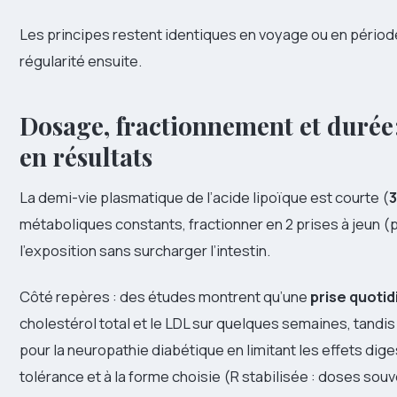
Les principes restent identiques en voyage ou en période
régularité ensuite.
Dosage, fractionnement et durée :
en résultats
La demi-vie plasmatique de l’acide lipoïque est courte (
3
métaboliques constants, fractionner en 2 prises à jeun (pa
l’exposition sans surcharger l’intestin.
Côté repères : des études montrent qu’une
prise quoti
cholestérol total et le LDL sur quelques semaines, tandi
pour la neuropathie diabétique en limitant les effets digest
tolérance et à la forme choisie (R stabilisée : doses sou