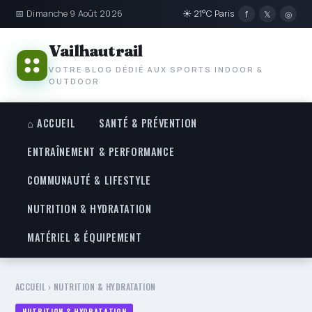
📅 Dimanche 9 Août 2026
☀ 21°C Paris
f
𝕏
◎
Vailhautrail
VOTRE BLOG DÉDIÉ AUX SPORTS INDOOR &
OUTDOOR
⌂ ACCUEIL
SANTÉ & PRÉVENTION
ENTRAÎNEMENT & PERFORMANCE
COMMUNAUTÉ & LIFESTYLE
NUTRITION & HYDRATATION
MATÉRIEL & ÉQUIPEMENT
ACCUEIL
›
NUTRITION & HYDRATATION