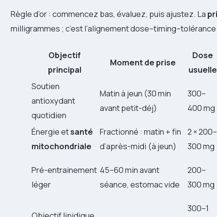
Règle d’or : commencez bas, évaluez, puis ajustez. La
pr
milligrammes ; c’est l’alignement dose–timing–tolérance 
Objectif
Dose
Moment de prise
principal
usuelle
Soutien
Matin à jeun (30 min
300–
antioxydant
avant petit-déj)
400 mg
quotidien
Énergie et
santé
Fractionné : matin + fin
2 × 200–
mitochondriale
d’après-midi (à jeun)
300 mg
Pré-entrainement
45–60 min avant
200–
léger
séance, estomac vide
300 mg
300–1
Objectif lipidique