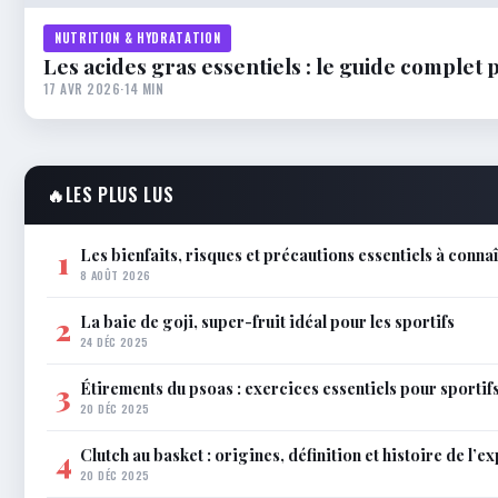
NUTRITION & HYDRATATION
Les acides gras essentiels : le guide complet 
17 AVR 2026
·
14 MIN
🔥
LES PLUS LUS
Les bienfaits, risques et précautions essentiels à conna
1
8 AOÛT 2026
La baie de goji, super-fruit idéal pour les sportifs
2
24 DÉC 2025
Étirements du psoas : exercices essentiels pour sportif
3
20 DÉC 2025
Clutch au basket : origines, définition et histoire de l’e
4
20 DÉC 2025