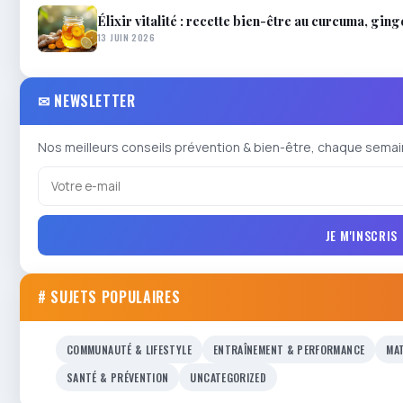
Élixir vitalité : recette bien-être au curcuma, gin
13 JUIN 2026
✉ NEWSLETTER
Nos meilleurs conseils prévention & bien-être, chaque semai
JE M'INSCRIS
# SUJETS POPULAIRES
COMMUNAUTÉ & LIFESTYLE
ENTRAÎNEMENT & PERFORMANCE
MAT
SANTÉ & PRÉVENTION
UNCATEGORIZED