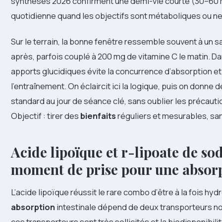
synthèses 2026 confirment une demi-vie courte (30–60 min
quotidienne quand les objectifs sont métaboliques ou n
Sur le terrain, la bonne fenêtre ressemble souvent à un 
après, parfois couplé à 200 mg de vitamine C le matin. Dans
apports glucidiques évite la concurrence d’absorption et o
l’entraînement. On éclaircit ici la logique, puis on donne
standard au jour de séance clé, sans oublier les précaution
Objectif : tirer des
bienfaits
réguliers et mesurables, san
Acide lipoïque et r-lipoate de sod
moment de prise pour une absor
L’acide lipoïque réussit le rare combo d’être à la fois hyd
absorption
intestinale dépend de deux transporteurs no
ces transporteurs sont très sollicités et la biodisponibilit