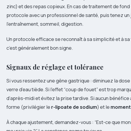
zinc) et des repas copieux. En cas de traitement de fond 
protocole avec un professionnel de santé, puis tenez un 
l’entraînement, sommeil, digestion.
Un protocole efficace se reconnaît à sa simplicité et à sa 
c’est généralement bon signe.
Signaux de réglage et tolérance
Si vous ressentez une gêne gastrique : diminuez la dose 
verre d’eau tiède. Si l’effet “coup de fouet” est trop mar
d’après-midi et évitez la prise tardive. Si aucun bénéfice 
forme (privilégier le
r-lipoate de sodium
) et le
moment 
À chaque ajustement, demandez-vous : “Est-ce que mon p
ma vraie vie ?” La constance gagne toujours.