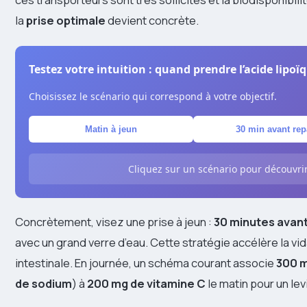
la
prise optimale
devient concrète.
Testez votre intuition : quand prendre l’acide lipoï
Choisissez le scénario qui correspond à votre objectif.
Matin à jeun
30 min avant rep
Cliquez sur un scénario pour découvrir 
Concrètement, visez une prise à jeun :
30 minutes avant
avec un grand verre d’eau. Cette stratégie accélère la vi
intestinale. En journée, un schéma courant associe
300 m
de sodium
) à
200 mg de vitamine C
le matin pour un levi