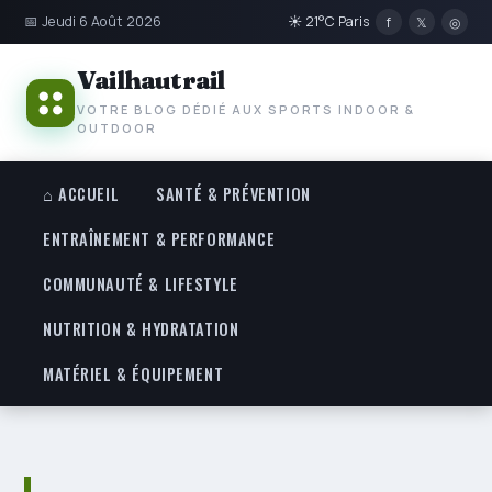
📅 Jeudi 6 Août 2026
☀ 21°C Paris
f
𝕏
◎
Vailhautrail
VOTRE BLOG DÉDIÉ AUX SPORTS INDOOR &
OUTDOOR
⌂ ACCUEIL
SANTÉ & PRÉVENTION
ENTRAÎNEMENT & PERFORMANCE
COMMUNAUTÉ & LIFESTYLE
NUTRITION & HYDRATATION
MATÉRIEL & ÉQUIPEMENT