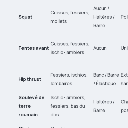
Aucun /
Cuisses, fessiers,
Squat
Haltères /
Pol
mollets
Barre
Cuisses, fessiers,
Fentes avant
Aucun
Uni
ischio-jambiers
Fessiers, ischios,
Banc / Barre
Ext
Hip thrust
lombaires
/ Élastique
ha
Soulevé de
Ischio-jambiers,
Haltères /
Ch
terre
fessiers, bas du
Barre
pos
roumain
dos