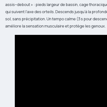
assis–debout » : pieds largeur de bassin, cage thoraciqu
qui suivent l’axe des orteils. Descends jusqu’à la profon
sol, sans précipitation. Un tempo calme (3 s pour descend
améliore la sensation musculaire et protège les genoux.