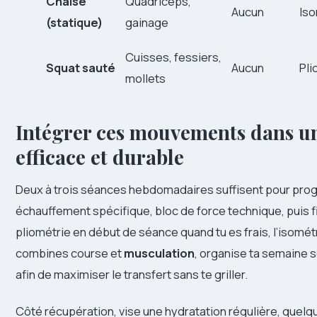
Chaise
Quadriceps,
Aucun
Is
(statique)
gainage
Cuisses, fessiers,
Squat sauté
Aucun
Pli
mollets
Intégrer ces mouvements dans u
efficace et durable
Deux à trois séances hebdomadaires suffisent pour progre
échauffement spécifique, bloc de force technique, puis fi
pliométrie en début de séance quand tu es frais, l’isométrie 
combines course et
musculation
, organise ta semaine se
afin de maximiser le transfert sans te griller.
Côté récupération, vise une hydratation régulière, quel