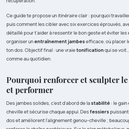
récupération.
Ce guide te propose un itinéraire clair : pourquoi travaille
puis comment les cibler avec six exercices éprouvés, a
détaillé pour t’aider à ressentir le bon geste et éviter l
organiser un
entraînement jambes
efficace, où placer 
ton dos. Objectif final : une vraie
tonification
qui se voit…
comme au quotidien.
Pourquoi renforcer et sculpter l
et performer
Des jambes solides, c’est d’abord de la
stabilité
: le gain
cheville et sécurise chaque appui. Des
fessiers
puissants
dos et améliorent l’alignement genou–cheville ; beauco
renforce la chaîne postérieure. Sur le plan métabolique,