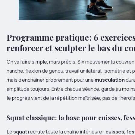
Programme pratique : 6 exercice
renforcer et sculpter le bas du co
On va faire simple, mais précis. Six mouvements couvrent 
hanche, flexion de genou, travail unilatéral, isométrie et pl
mais d’enchaîner proprement pour une
musculation
dura
amplitude toujours. Entre chaque séance, garde au moins 
le progrès vient de la répétition maîtrisée, pas de l’héro
Squat classique : la base pour cuisses, fes
Le
squat
recrute toute la chaîne inférieure :
cuisses
,
fes