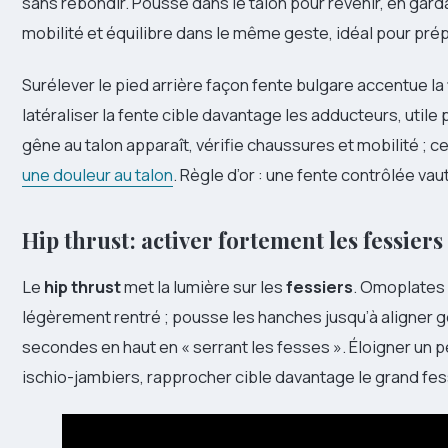
sans rebondir. Pousse dans le talon pour revenir, en garda
mobilité et équilibre dans le même geste, idéal pour prépa
Surélever le pied arrière façon fente bulgare accentue la
latéraliser la fente cible davantage les adducteurs, utile
gêne au talon apparaît, vérifie chaussures et mobilité ; ce
une douleur au talon
. Règle d’or : une fente contrôlée va
Hip thrust : activer fortement les fessier
Le
hip thrust
met la lumière sur les
fessiers
. Omoplates 
légèrement rentré ; pousse les hanches jusqu’à aligner 
secondes en haut en « serrant les fesses ». Éloigner un p
ischio-jambiers, rapprocher cible davantage le grand fes