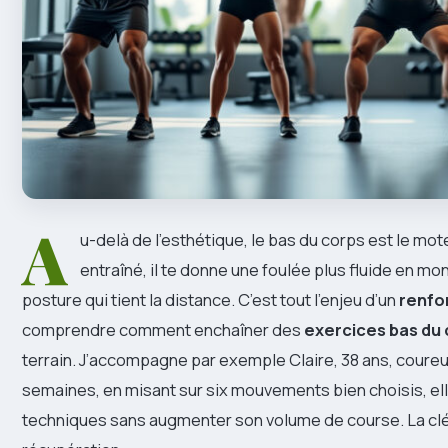
A
u-delà de l’esthétique, le bas du corps est le mote
entraîné, il te donne une foulée plus fluide en m
posture qui tient la distance. C’est tout l’enjeu d’un
renfo
comprendre comment enchaîner des
exercices bas du
terrain. J’accompagne par exemple Claire, 38 ans, coureuse
semaines, en misant sur six mouvements bien choisis, ell
techniques sans augmenter son volume de course. La clé :