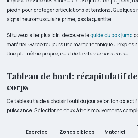
Impulsion issue des hanches, bras qui accompagnent, réc
pied » pour protéger articulations et tendons. Quelques ré
signal neuromusculaire prime, pas la quantité.
Si tu veux aller plus loin, découvre le
guide du box jump
po
matériel. Garde toujours une marge technique : l’explosif 
Une pliométrie propre, c’est de la vitesse sans casse.
Tableau de bord : récapitulatif d
corps
Ce tableau t’aide à choisir l’outil du jour selon ton objectif
puissance
. Sélectionne deux à trois mouvements complé
Exercice
Zones ciblées
Matériel