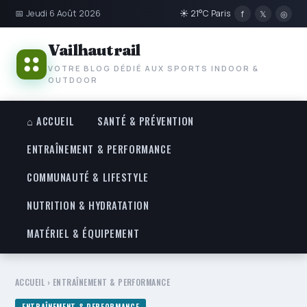
📅 Jeudi 6 Août 2026
☀ 21°C Paris
f
𝕏
◎
Vailhautrail
VOTRE BLOG DÉDIÉ AUX SPORTS INDOOR &
OUTDOOR
⌂ ACCUEIL
SANTÉ & PRÉVENTION
ENTRAÎNEMENT & PERFORMANCE
COMMUNAUTÉ & LIFESTYLE
NUTRITION & HYDRATATION
MATÉRIEL & ÉQUIPEMENT
ACCUEIL
›
ENTRAÎNEMENT & PERFORMANCE