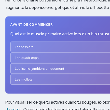
augmente la dépense énergétique et affine la silhouett
AVANT DE COMMENCER
Quel est le muscle primaire activé lors d’un hip thrust
Les fessiers
Les quadriceps
Les ischio-jambiers uniquement
Les mollets
Pour visualiser ce que tu actives quand tu bouges, explor
du corps
. Comprendre les leviers te rend plus efficace :