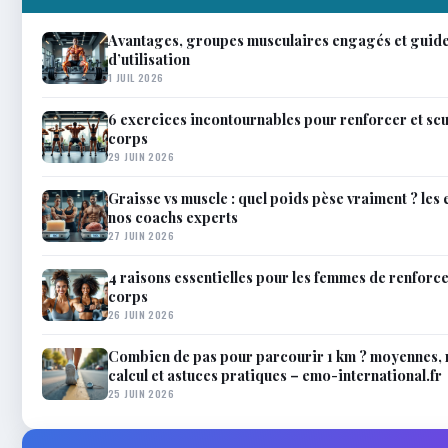
Avantages, groupes musculaires engagés et guid
d’utilisation
1 JUIL 2026
6 exercices incontournables pour renforcer et scu
corps
29 JUIN 2026
Graisse vs muscle : quel poids pèse vraiment ? les 
nos coachs experts
27 JUIN 2026
4 raisons essentielles pour les femmes de renforce
corps
26 JUIN 2026
Combien de pas pour parcourir 1 km ? moyennes,
calcul et astuces pratiques – emo-international.fr
25 JUIN 2026