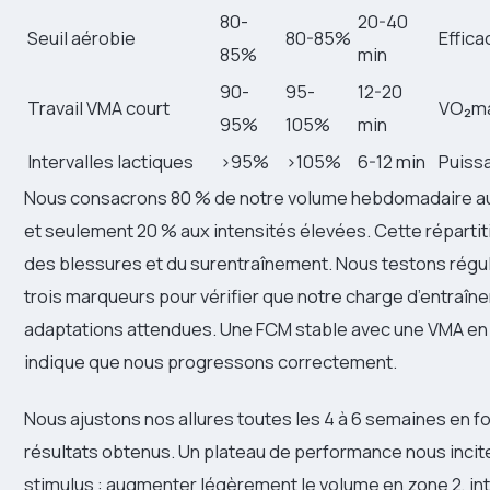
80-
20-40
Seuil aérobie
80-85%
Effica
85%
min
90-
95-
12-20
Travail VMA court
VO₂m
95%
105%
min
Intervalles lactiques
>95%
>105%
6-12 min
Puiss
Nous consacrons 80 % de notre volume hebdomadaire a
et seulement 20 % aux intensités élevées. Cette réparti
des blessures et du surentraînement. Nous testons régu
trois marqueurs pour vérifier que notre charge d’entraîn
adaptations attendues. Une FCM stable avec une VMA en
indique que nous progressons correctement.
Nous ajustons nos allures toutes les 4 à 6 semaines en f
résultats obtenus. Un plateau de performance nous incite
stimulus : augmenter légèrement le volume en zone 2, int