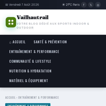
📅 Vendredi 7 Août 2026
☀ 21°C Paris
f
𝕏
◎
Vailhautrail
VOTRE BLOG DÉDIÉ AUX SPORTS INDOOR &
OUTDOOR
⌂ ACCUEIL
SANTÉ & PRÉVENTION
ENTRAÎNEMENT & PERFORMANCE
COMMUNAUTÉ & LIFESTYLE
NUTRITION & HYDRATATION
MATÉRIEL & ÉQUIPEMENT
ACCUEIL
›
ENTRAÎNEMENT & PERFORMANCE