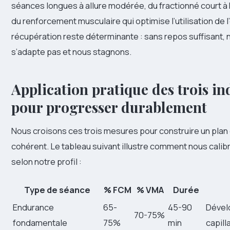
séances longues à allure modérée, du fractionné court à h
du renforcement musculaire qui optimise l’utilisation de 
récupération reste déterminante : sans repos suffisant, 
s’adapte pas et nous stagnons.
Application pratique des trois in
pour progresser durablement
Nous croisons ces trois mesures pour construire un plan
cohérent. Le tableau suivant illustre comment nous cali
selon notre profil :
Type de séance
% FCM
% VMA
Durée
Endurance
65-
45-90
Dével
70-75%
fondamentale
75%
min
capill