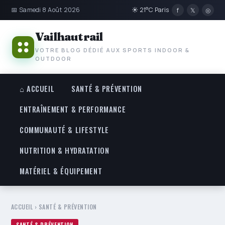
📅 Samedi 8 Août 2026
☀ 21°C Paris
f
𝕏
◎
Vailhautrail
VOTRE BLOG DÉDIÉ AUX SPORTS INDOOR &
OUTDOOR
⌂ ACCUEIL
SANTÉ & PRÉVENTION
ENTRAÎNEMENT & PERFORMANCE
COMMUNAUTÉ & LIFESTYLE
NUTRITION & HYDRATATION
MATÉRIEL & ÉQUIPEMENT
ACCUEIL
›
SANTÉ & PRÉVENTION