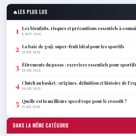
🔥
LES PLUS LUS
Les bienfaits, risques et précautions essentiels à conna
1
8 AOÛT 2026
La baie de goji, super-fruit idéal pour les sportifs
2
24 DÉC 2025
Étirements du psoas : exercices essentiels pour sportif
3
20 DÉC 2025
Clutch au basket : origines, définition et histoire de l’e
4
20 DÉC 2025
Quelle est la meilleure speed rope pour le crossfit ?
5
21 DÉC 2025
DANS LA MÊME CATÉGORIE