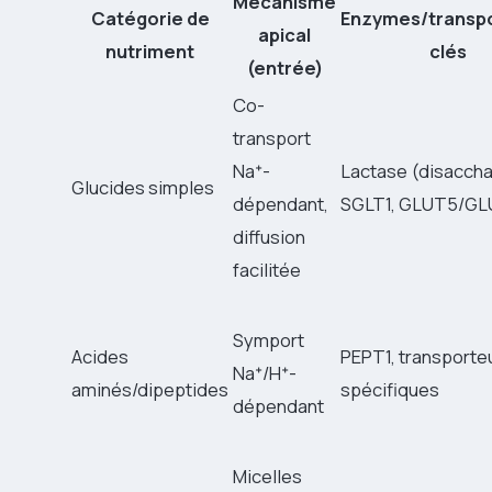
Mécanisme
Catégorie de
Enzymes/transp
apical
nutriment
clés
(entrée)
Co-
transport
Na⁺-
Lactase (disaccha
Glucides simples
dépendant,
SGLT1, GLUT5/G
diffusion
facilitée
Symport
Acides
PEPT1, transporte
Na⁺/H⁺-
aminés/dipeptides
spécifiques
dépendant
Micelles