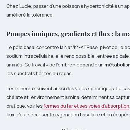
Chez Lucie, passer d’une boisson à hypertonicité à un ap
amélioré la tolérance.
Pompes ioniques, gradients et flux : la m
Le pôle basal concentre la Na⁺/K⁺-ATPase, pivot de l’él
sodium intracellulaire, elle rend possible l’entrée apica
aminés. Ce travail « de l’ombre » dépend d’un
métabolism
les substrats hérités du repas.
Les minéraux suivent aussi des voies spécifiques. Le cas 
chélate et l’environnement luminal déterminent sa capture
pratique, voir les
formes du fer et ses voies d’absorption
flux, c’est sécuriser l’oxygénation tissulaire et la récupér