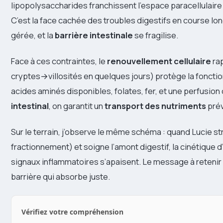
lipopolysaccharides franchissent l’espace paracellulaire
C’est la face cachée des troubles digestifs en course long
gérée, et la
barrière intestinale
se fragilise.
Face à ces contraintes, le
renouvellement cellulaire
ra
cryptes→villosités en quelques jours) protège la fonctio
acides aminés disponibles, folates, fer, et une perfusion c
intestinal
, on garantit un
transport des nutriments
prév
Sur le terrain, j’observe le même schéma : quand Lucie s
fractionnement) et soigne l’amont digestif, la cinétique d
signaux inflammatoires s’apaisent. Le message à retenir :
barrière qui absorbe juste.
Vérifiez votre compréhension