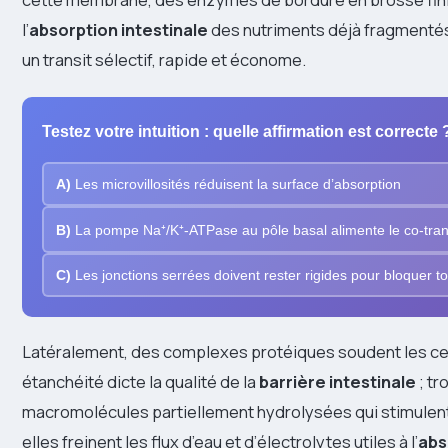
l’
absorption intestinale
des nutriments déjà fragmentés 
un transit sélectif, rapide et économe.
Testez votre intuition : quelle affirmation est correcte 
A)
Les microvillosités réduisent la surface d’absorption
B)
La pompe Na⁺/K⁺-ATPase au pôle basal alimente le co-tran
C)
Les jonctions serrées doivent rester rigides pour bloquer t
Latéralement, des complexes protéiques soudent les cel
étanchéité dicte la qualité de la
barrière intestinale
; tr
macromolécules partiellement hydrolysées qui stimulent
elles freinent les flux d’eau et d’électrolytes utiles à l’
abs