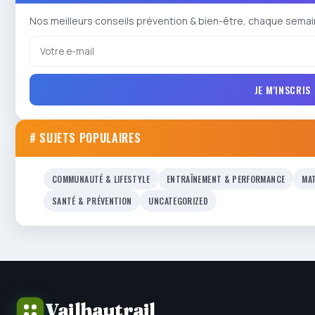
Nos meilleurs conseils prévention & bien-être, chaque semai
JE M'INSCRIS
# SUJETS POPULAIRES
COMMUNAUTÉ & LIFESTYLE
ENTRAÎNEMENT & PERFORMANCE
MAT
SANTÉ & PRÉVENTION
UNCATEGORIZED
Vailhautrail