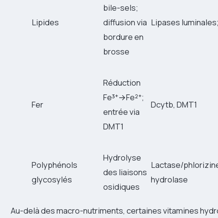
bile-sels;
Lipides
diffusion via
Lipases luminales
bordure en
brosse
Réduction
Fe³⁺→Fe²⁺;
Fer
Dcytb, DMT1
entrée via
DMT1
Hydrolyse
Polyphénols
Lactase/phlorizin
des liaisons
glycosylés
hydrolase
osidiques
Au-delà des macro-nutriments, certaines vitamines hydr