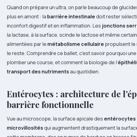
Quand on prépare un ultra, on parle beaucoup de glucid
plus en amont : la
barrière intestinale
doit rester sélect
inconfort digestif et en inflammation. Les
jonctions ser
la lactase, à la surface, scinde le lactose et même certa
alimentées par le
métabolisme cellulaire
propulsent le 
le reste. Comprendre ce ballet, c’est savoir pourquoi un
plomber une course, et comment la biologie de l’
épithéli
transport des nutriments
au quotidien.
Entérocytes : architecture de l’ép
barrière fonctionnelle
Vue au microscope, la surface apicale des
entérocytes
microvillosités
qui augmentent drastiquement la surface 
cette membrane, des enzymes de bordure en brosse fini