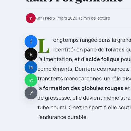
F
Par
Fred
·
31 mars 2026
·
13 min de lecture
L
ongtemps rangée dans la grande
f
identité: on parle de
folates
qu
𝕏
l’alimentation, et d’
acide folique
pour
in
compléments. Derrière ces nuances, 
transferts monocarbonés, un rôle disc
✆
la
formation des globules rouges
et
🔗
de grossesse, elle devient même stra
tube neural. Chez le sportif, elle sout
l’endurance durable.