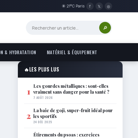
☀ 21°C Paris
f
𝕏
◎
🔎
ON & HYDRATATION
MATÉRIEL & ÉQUIPEMENT
🔥
LES PLUS LUS
Les gourdes métalliques : sont-elles
1
vraiment sans danger pour la santé ?
7 AOÛT 2026
La baie de goji, super-fruit idéal pour
2
les sportifs
24 DÉC 2025
Étirements du psoas : exercices