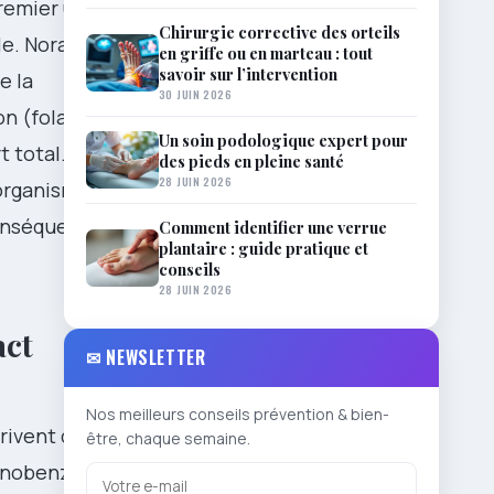
remier ultra
Chirurgie corrective des orteils
e. Nora, qui
en griffe ou en marteau : tout
savoir sur l’intervention
e la
30 JUIN 2026
on (folates
Un soin podologique expert pour
t total.
des pieds en pleine santé
28 JUIN 2026
’organisme, et
onséquences
Comment identifier une verrue
plantaire : guide pratique et
conseils
28 JUIN 2026
act
✉ NEWSLETTER
Nos meilleurs conseils prévention & bien-
rivent de
être, chaque semaine.
minobenzoïque