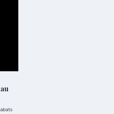
 au
 abats