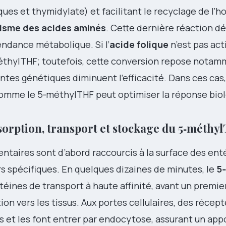
ques et thymidylate) et facilitant le recyclage de l’
isme des acides aminés
. Cette dernière réaction d
endance métabolique. Si l’
acide folique
n’est pas actif
éthylTHF; toutefois, cette conversion repose notam
tes génétiques diminuent l’efficacité. Dans ces cas,
comme le 5‑méthylTHF peut optimiser la réponse bio
absorption, transport et stockage du 5‑méthy
mentaires sont d’abord raccourcis à la surface des en
rs spécifiques. En quelques dizaines de minutes, le
5
rotéines de transport à haute affinité, avant un premi
ion vers les tissus. Aux portes cellulaires, des récep
t les font entrer par endocytose, assurant un appor