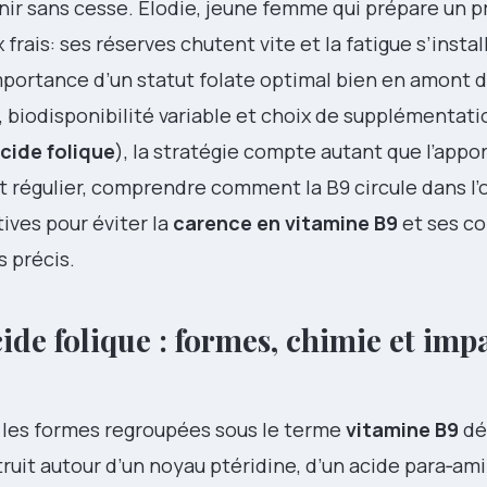
evenir sans cesse. Élodie, jeune femme qui prépare un p
rais: ses réserves chutent vite et la fatigue s’install
mportance d’un statut folate optimal bien en amont d
, biodisponibilité variable et choix de supplémentati
cide folique
), la stratégie compte autant que l’appor
ort régulier, comprendre comment la B9 circule dans l
tives pour éviter la
carence en vitamine B9
et ses c
s précis.
cide folique : formes, chimie et imp
s les formes regroupées sous le terme
vitamine B9
dé
truit autour d’un noyau ptéridine, d’un acide para‑a