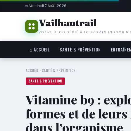
📅 Vendredi 7 Août 2026
Vailhautrail
VOTRE BLOG DÉDIÉ AUX SPORTS INDOOR &
⌂ ACCUEIL
SANTÉ & PRÉVENTION
ENTRAÎNE
ACCUEIL
›
SANTÉ & PRÉVENTION
SANTÉ & PRÉVENTION
Vitamine b9 : expl
formes et de leurs 
dans l’organisme