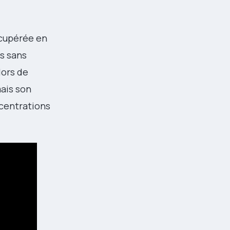
écupérée en
is sans
lors de
mais son
ncentrations