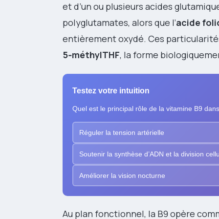
et d’un ou plusieurs acides glutamiqu
polyglutamates, alors que l’
acide fol
entièrement oxydé. Ces particularités 
5‑méthylTHF
, la forme biologiquemen
Testez votre intuition
Quel est le principal rôle de la vitamine B9 dan
Réguler la tension artérielle
Soutenir la synthèse d’ADN et la division cellu
Améliorer la vision nocturne
Au plan fonctionnel, la B9 opère co