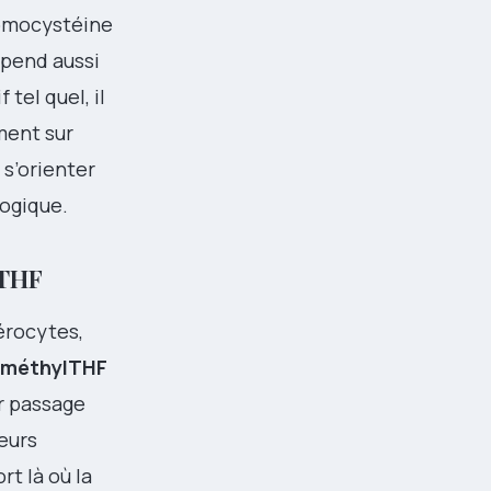
homocystéine
épend aussi
 tel quel, il
ment sur
 s’orienter
logique.
lTHF
térocytes,
‑méthylTHF
er passage
teurs
t là où la