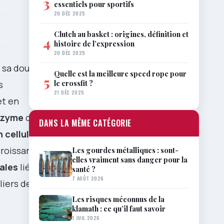
3
essentiels pour sportifs
20 DÉC 2025
Clutch au basket : origines, définition et
4
histoire de l’expression
20 DÉC 2025
r sa double
Quelle est la meilleure speed rope pour
5
le crossfit ?
s
21 DÉC 2025
et en
nzyme
de
DANS LA MÊME CATÉGORIE
n cellulaire
,
croissance ou
Les gourdes métalliques : sont-
elles vraiment sans danger pour la
ales
liées au
santé ?
7 AOÛT 2026
liers de
Les risques méconnus de la
klamath : ce qu’il faut savoir
1 JUIL 2026