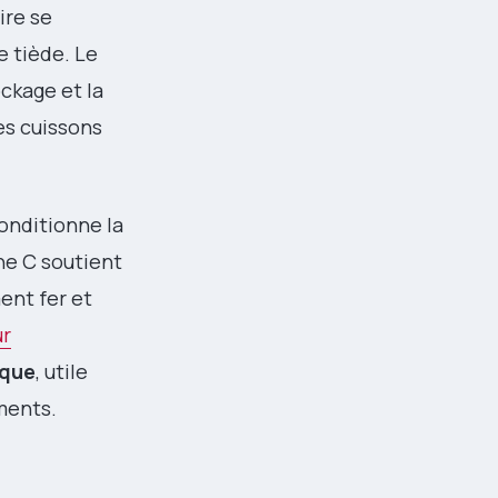
ire se
e tiède. Le
ockage et la
des cuissons
conditionne la
ne C soutient
ment fer et
ur
ique
, utile
ments.