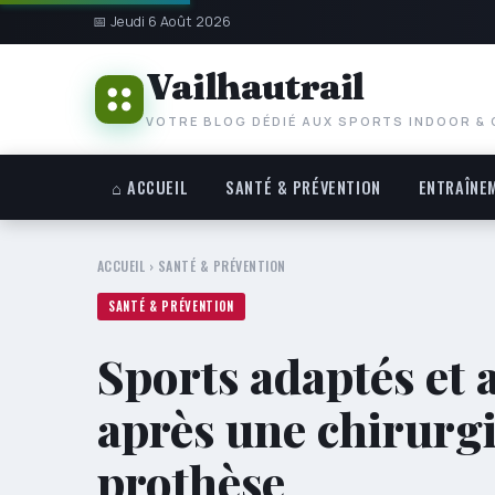
📅 Jeudi 6 Août 2026
Vailhautrail
VOTRE BLOG DÉDIÉ AUX SPORTS INDOOR &
⌂ ACCUEIL
SANTÉ & PRÉVENTION
ENTRAÎNE
ACCUEIL
›
SANTÉ & PRÉVENTION
SANTÉ & PRÉVENTION
Sports adaptés et
après une chirurgi
prothèse