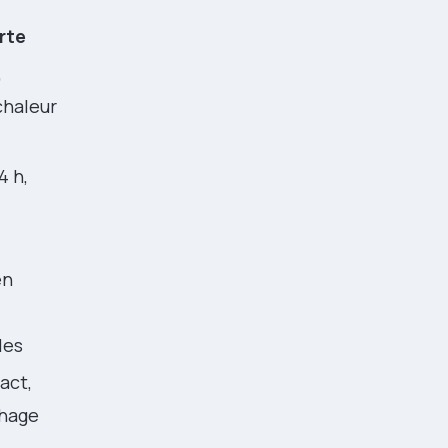
rte
,
chaleur
4 h,
en
les
act,
chage