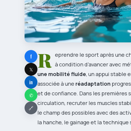
R
eprendre le sport après une ch
f
à condition d’avancer avec mét
𝕏
une mobilité fluide
, un appui stable e
in
associée à une
réadaptation
progres
et de confiance. Dans les premières 
✆
circulation, recruter les muscles stabi
🔗
le champ des possibles avec des activi
la hanche, le gainage et la technique 