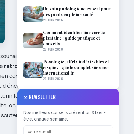
Un soin podologique expert pour
des pieds en pleine santé
28 JUIN 2026
Comment identifier une verrue
plantaire : guide pratique et
conseils
28 JUIN 2026
 souhaitable,
Posologie, effets indésirables et
de
retrouver
risques : guide complet sur emo-
international.fr
ien conduite,
25 JUIN 2026
s d’énergie
tenir la
✉ NEWSLETTER
te, on élargit
Nos meilleurs conseils prévention & bien-
s soutenus si
être, chaque semaine.