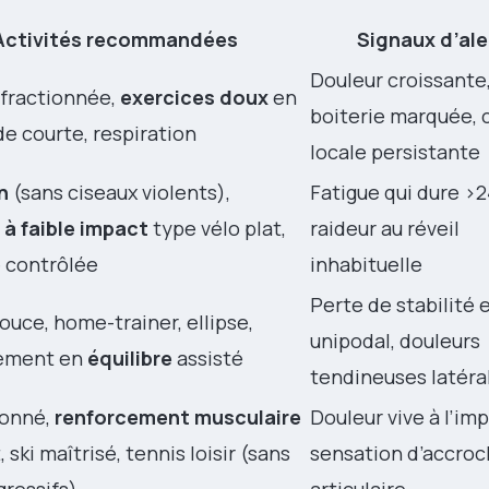
Activités recommandées
Signaux d’ale
Douleur croissante
fractionnée,
exercices doux
en
boiterie marquée, 
e courte, respiration
locale persistante
n
(sans ciseaux violents),
Fatigue qui dure >2
 à faible impact
type vélo plat,
raideur au réveil
é contrôlée
inhabituelle
Perte de stabilité 
uce, home-trainer, ellipse,
unipodal, douleurs
ement en
équilibre
assisté
tendineuses latéra
lonné,
renforcement musculaire
Douleur vive à l’imp
 ski maîtrisé, tennis loisir (sans
sensation d’accro