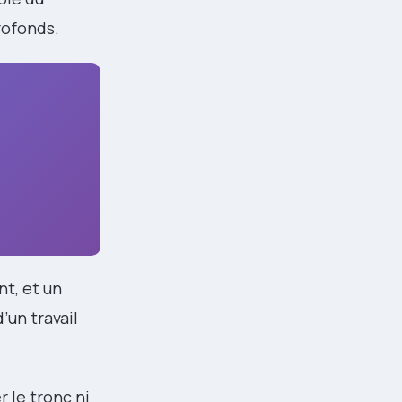
rofonds.
nt, et un
’un travail
 le tronc ni