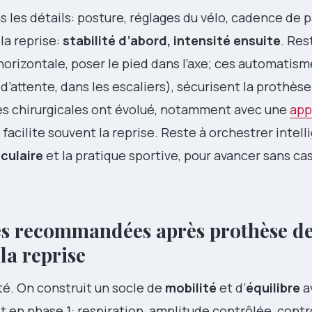
ans les détails: posture, réglages du vélo, cadence de 
la reprise:
stabilité d’abord, intensité ensuite
. Res
’horizontale, poser le pied dans l’axe; ces automatisme
 d’attente, dans les escaliers), sécurisent la prothèse
es chirurgicales ont évolué, notamment avec une
app
 facilite souvent la reprise. Reste à orchestrer intel
culaire
et la pratique sportive, pour avancer sans cas
ités recommandées après prothèse d
 la reprise
ité. On construit un socle de
mobilité
et d’
équilibre
a
t en phase 1: respiration, amplitude contrôlée, contr