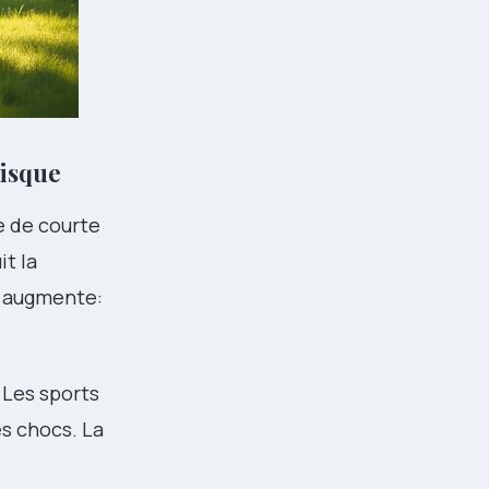
risque
e de courte
it la
ve augmente:
 Les sports
es chocs. La