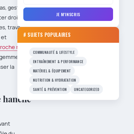
pas, gestion
JE M'INSCRIS
ter droit sans
s, travaillés
# SUJETS POPULAIRES
 et
roche mini-
COMMUNAUTÉ & LIFESTYLE
ligemment la
ENTRAÎNEMENT & PERFORMANCE
ser la
MATÉRIEL & ÉQUIPEMENT
NUTRITION & HYDRATATION
SANTÉ & PRÉVENTION
UNCATEGORIZED
e hanche
vant
ôle du