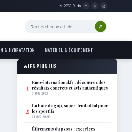
☀ 21°C Paris
f
𝕏
◎
🔎
ON & HYDRATATION
MATÉRIEL & ÉQUIPEMENT
🔥
LES PLUS LUS
Emo-international.fr : découvrez des
1
résultats concrets et avis authentiques
3 JUIL 2026
La baie de goji, super-fruit idéal pour
2
les sportifs
24 DÉC 2025
Étirements du psoas : exercices