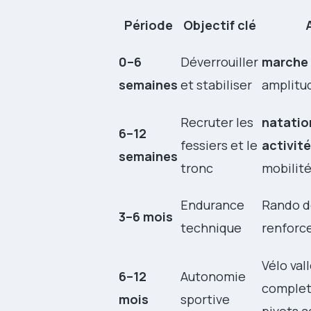
Période
Objectif clé
0–6
Déverrouiller
marche
semaines
et stabiliser
amplitud
Recruter les
natatio
6–12
fessiers et le
activité
semaines
tronc
mobilit
Endurance
Rando do
3–6 mois
technique
renforc
Vélo val
6–12
Autonomie
complet,
mois
sportive