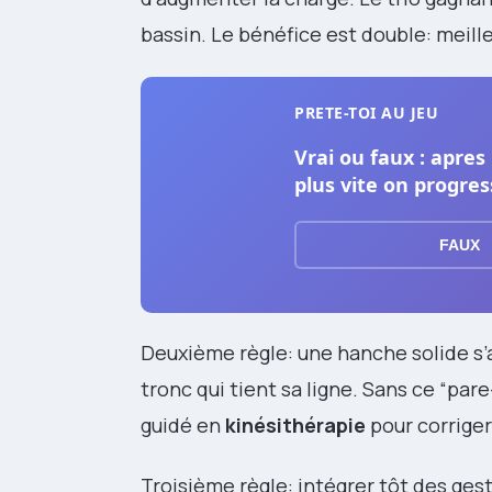
bassin. Le bénéfice est double: meill
PRETE-TOI AU JEU
Vrai ou faux : apres
plus vite on progres
FAUX
Deuxième règle: une hanche solide s’ap
tronc qui tient sa ligne. Sans ce “par
guidé en
kinésithérapie
pour corriger
Troisième règle: intégrer tôt des ges