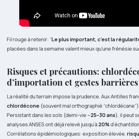
Fil rouge à retenir: “
Le plus important, c’est la régulari
placées dans la semaine valent mieux qu’une frénésie s
Risques et précautions: chlordéc
d’importation et gestes barrières
La réalité du terrain impose la prudence. Aux Antilles fra
chlordécone
(souvent mal orthographié “chlordécane”) 
Persistant dans les sols (demi-vie ~
25–30 ans
), il peut
analyses ANSES ont déjà relevé jusqu’à
20%
d’échantillo
Corrélations épidémiologiques: exposition élevée,
risq