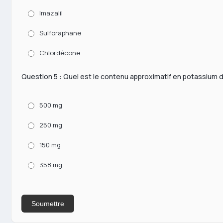
Imazalil
Sulforaphane
Chlordécone
Question 5 : Quel est le contenu approximatif en potassium
500 mg
250 mg
150 mg
358 mg
Soumettre