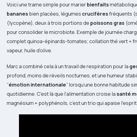
Voici une trame simple pour marier
bienfaits
métaboliques
bananes
bien placées, légumes
crucifères
fréquents (
(lycopène), deux à trois portions de
poissons gras
(omé
pour consolider le microbiote. Exemple de journée chargée
complet quinoa-épinards-tomates; collation thé vert + fru
vapeur, huile d’olive.
Marc a combiné cela à un travail de respiration pour la
ges
profond, moins de réveils nocturnes, et une humeur stab
“
émotion internationale
” lorsqu’une bonne habitude si
quotidienne. C’est là que l’alimentation croise la
santé m
magnésium + polyphénols, c’est un trio qui apaise l’esprit 