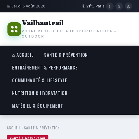
📅 Jeudi 6 Août 2026
☀ 21°C Paris
f
𝕏
◎
Vailhautrail
VOTRE BLOG DÉDIÉ AUX SPORTS INDOOR &
OUTDOOR
⌂ ACCUEIL
SANTÉ & PRÉVENTION
ENTRAÎNEMENT & PERFORMANCE
COMMUNAUTÉ & LIFESTYLE
NUTRITION & HYDRATATION
MATÉRIEL & ÉQUIPEMENT
ACCUEIL
›
SANTÉ & PRÉVENTION