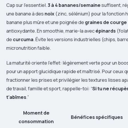
Cap sur l’essentiel.
3 à 4 bananes/semaine
suffisent, ré
une banane à des
noix
(zinc, sélénium) pour la fonction
banane plus mûre et une poignée de
graines de courge
antioxydante. En smoothie, marie-la avec
épinards
(fola
de
curcuma
. Évite les versions industrielles (chips, bar
micronutrition faible.
La maturité oriente l’effet: légèrement verte pour un boo
pour un apport glucidique rapide et maîtrisé. Pour ceux 
fractionner les prises et privilégier les textures lisses a
de travail, famille et sport, rappelle-toi: “
Si tu ne récupèr
t’abîmes
.”
Moment de
Bénéfices spécifiques
consommation