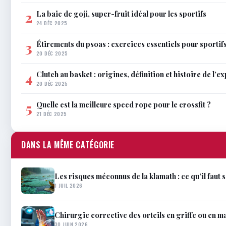
La baie de goji, super-fruit idéal pour les sportifs
2
24 DÉC 2025
Étirements du psoas : exercices essentiels pour sportif
3
20 DÉC 2025
Clutch au basket : origines, définition et histoire de l’e
4
20 DÉC 2025
Quelle est la meilleure speed rope pour le crossfit ?
5
21 DÉC 2025
DANS LA MÊME CATÉGORIE
Les risques méconnus de la klamath : ce qu’il faut 
1 JUIL 2026
Chirurgie corrective des orteils en griffe ou en mar
30 JUIN 2026