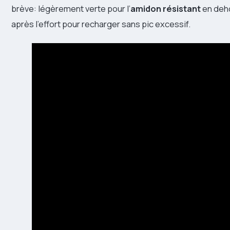
brève: légèrement verte pour l’
amidon résistant
en deho
après l’effort pour recharger sans pic excessif.