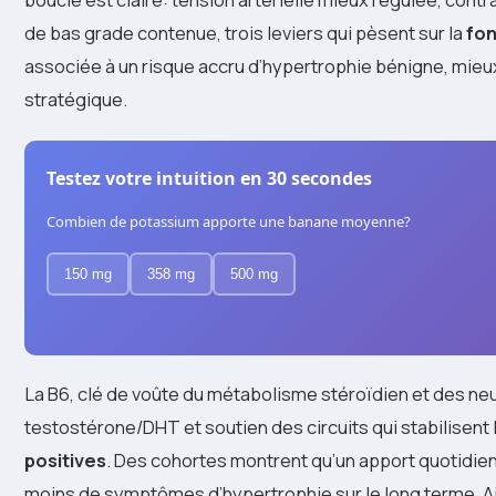
de bas grade contenue, trois leviers qui pèsent sur la
fon
associée à un risque accru d’hypertrophie bénigne, mie
stratégique.
Testez votre intuition en 30 secondes
Combien de potassium apporte une banane moyenne?
150 mg
358 mg
500 mg
La B6, clé de voûte du métabolisme stéroïdien et des ne
testostérone/DHT et soutien des circuits qui stabilisent l
positives
. Des cohortes montrent qu’un apport quotidie
moins de symptômes d’hypertrophie sur le long terme. A