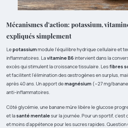
Mécanismes d’action: potassium, vitamine
expliqués simplement
Le
potassium
module l’équilibre hydrique cellulaire et 
inflammatoires. La
vitamine B6
intervient dans la conver
excès qui stimulent la croissance tissulaire. Les
fibres s
et facilitent l’élimination des œstrogènes en surplus, ma
après 40 ans. Un apport de
magnésium
(~27 mg/banane) 
anti-inflammatoires.
Côté glycémie, une banane mûre libère le glucose progr
et la
santé mentale
sur la journée. Pour un sportif, c’es
et moins d’appétence pour les sucres rapides. Question u