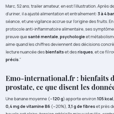
Marc, 52 ans, trailer amateur, en est l’illustration. Aprè
d’uriner, il a ajusté alimentation et entraînement:
3 à 4 b
séance, et une vigilance accrue sur l’origine des fruits. E
protocole anti-inflammatoire alimentaire, ses symptômes
preuve que
santé mentale
,
psychologie
et métabolisme 
aime quand les chiffres deviennent des décisions concr
lecture nuancée des
bienfaits
et des
risques
, et ce fil 
précis
.”
Emo-international.fr : bienfaits d
prostate, ce que disent les donné
Une banane moyenne (~
120 g
) apporte environ
105 kcal
0,4 mg de vitamine B6
(~20%),
3,1 g de fibres
et près 
boucle est claire: tension artérielle mieux régulée, contr