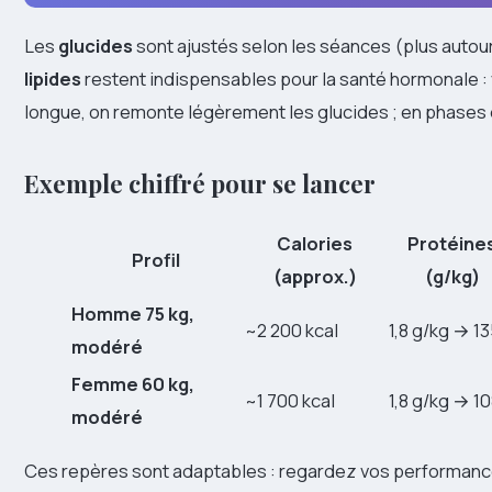
Les
glucides
sont ajustés selon les séances (plus autour
lipides
restent indispensables pour la santé hormonale : 
longue, on remonte légèrement les glucides ; en phases d
Exemple chiffré pour se lancer
Calories
Protéine
Profil
(approx.)
(g/kg)
Homme 75 kg,
~2 200 kcal
1,8 g/kg → 13
modéré
Femme 60 kg,
~1 700 kcal
1,8 g/kg → 10
modéré
Ces repères sont adaptables : regardez vos performance