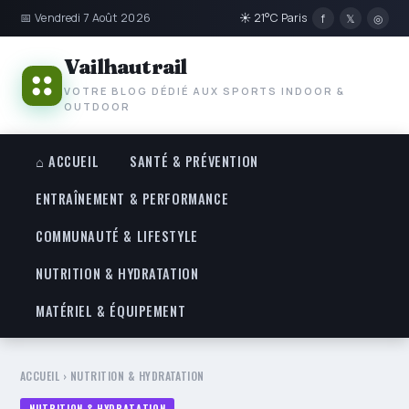
📅 Vendredi 7 Août 2026
☀ 21°C Paris
f
𝕏
◎
Vailhautrail
VOTRE BLOG DÉDIÉ AUX SPORTS INDOOR &
OUTDOOR
⌂ ACCUEIL
SANTÉ & PRÉVENTION
ENTRAÎNEMENT & PERFORMANCE
COMMUNAUTÉ & LIFESTYLE
NUTRITION & HYDRATATION
MATÉRIEL & ÉQUIPEMENT
ACCUEIL
›
NUTRITION & HYDRATATION