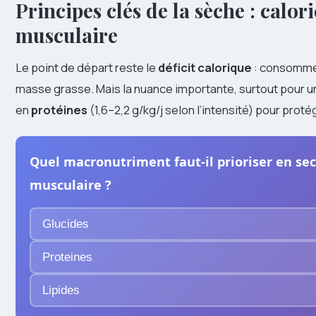
Principes clés de la sèche : calor
musculaire
Le point de départ reste le
déficit calorique
: consommer
masse grasse. Mais la nuance importante, surtout pour un 
en
protéines
(1,6–2,2 g/kg/j selon l’intensité) pour prot
Quel macronutriment faut-il prioriser en se
musculaire ?
Glucides
Proteines
Lipides