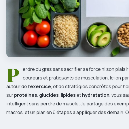
P
erdre du gras sans sacrifier sa force ni son plaisir
coureurs et pratiquants de musculation. Ici on pa
autour de l’
exercice
, et de stratégies concrètes pour 
sur
protéines
,
glucides
,
lipides
et
hydratation
, vous s
intelligent sans perdre de muscle. Je partage des exempl
macros, et un plan en 6 étapes à appliquer dès demain. O