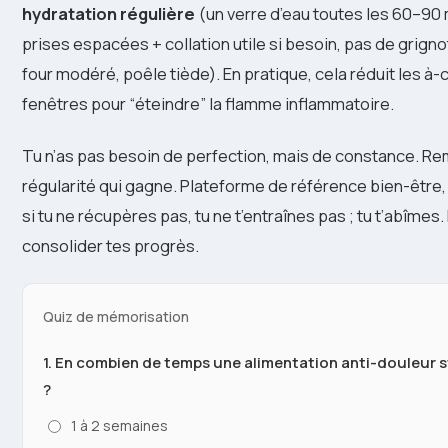
hydratation régulière
(un verre d’eau toutes les 60–90 
prises espacées + collation utile si besoin, pas de grign
four modéré, poêle tiède). En pratique, cela réduit les 
fenêtres pour “éteindre” la flamme inflammatoire.
Tu n’as pas besoin de perfection, mais de constance. Remp
régularité qui gagne. Plateforme de référence bien-être
si tu ne récupères pas, tu ne t’entraînes pas ; tu t’abîmes.
consolider tes progrès.
Quiz de mémorisation
1. En combien de temps une alimentation anti-douleur s
?
1 à 2 semaines