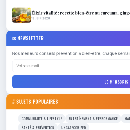
Élixir vitalité : recette bien-être au curcuma, gin
13 JUIN 2026
✉ NEWSLETTER
Nos meilleurs conseils prévention & bien-être, chaque semai
JE M'INSCRIS
# SUJETS POPULAIRES
COMMUNAUTÉ & LIFESTYLE
ENTRAÎNEMENT & PERFORMANCE
MAT
SANTÉ & PRÉVENTION
UNCATEGORIZED