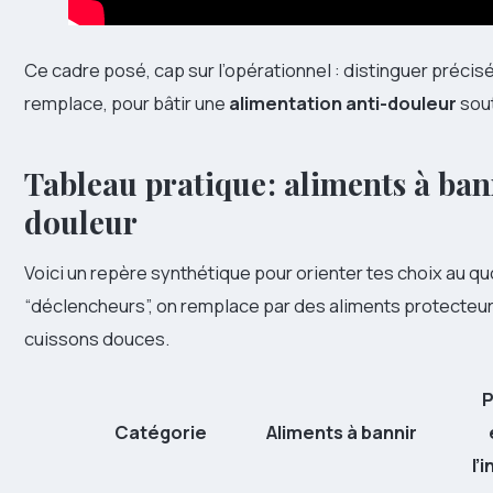
Ce cadre posé, cap sur l’opérationnel : distinguer précis
remplace, pour bâtir une
alimentation anti-douleur
sou
Tableau pratique : aliments à bann
douleur
Voici un repère synthétique pour orienter tes choix au quot
“déclencheurs”, on remplace par des aliments protecteurs
cuissons douces.
P
Catégorie
Aliments à bannir
l’