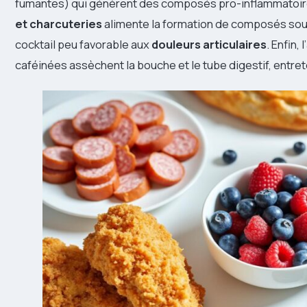
fumantes) qui génèrent des composés pro-inflammatoire
et charcuteries
alimente la formation de composés soufr
cocktail peu favorable aux
douleurs articulaires
. Enfin,
caféinées assèchent la bouche et le tube digestif, entreten