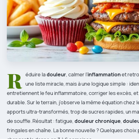
R
éduire la
douleur
, calmer l’
inflammation
et retro
une liste miracle, mais à une logique simple : iden
entretiennent le feu inflammatoire, corriger les excès, e
durable. Sur le terrain, j’observe la même équation chez l
apports ultra-transformés, trop de sucres rapides, un m
de souffle. Résultat : fatigue,
douleur chronique
,
douleu
fringales en chaîne. La bonne nouvelle ? Quelques choix 