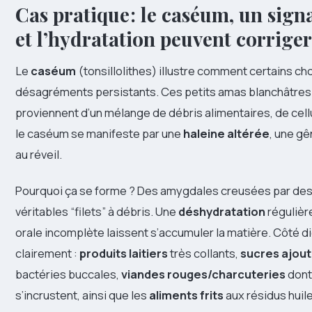
Cas pratique : le caséum, un sign
et l’hydratation peuvent corriger
Le
caséum
(tonsillolithes) illustre comment certains ch
désagréments persistants. Ces petits amas blanchâtres
proviennent d’un mélange de débris alimentaires, de cell
le caséum se manifeste par une
haleine altérée
, une gê
au réveil.
Pourquoi ça se forme ? Des amygdales creusées par des
véritables “filets” à débris. Une
déshydratation
régulière
orale incomplète laissent s’accumuler la matière. Côté d
clairement :
produits laitiers
très collants,
sucres ajou
bactéries buccales,
viandes rouges/charcuteries
dont
s’incrustent, ainsi que les
aliments frits
aux résidus huil