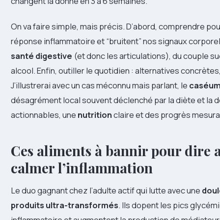
changent la donne en 3 à 6 semaines.
On va faire simple, mais précis. D’abord, comprendre po
réponse inflammatoire et “bruitent” nos signaux corporels.
santé digestive
(et donc les articulations), du couple 
alcool. Enfin, outiller le quotidien : alternatives concrèt
J’illustrerai avec un cas méconnu mais parlant, le
caséu
désagrément local souvent déclenché par la diète et la d
actionnables, une
nutrition
claire et des progrès mesura
Ces aliments à bannir pour dire a
calmer l’inflammation
Le duo gagnant chez l’adulte actif qui lutte avec une
doul
produits ultra-transformés
. Ils dopent les pics glycé
inflammatoire et augmentent la production de médiateu