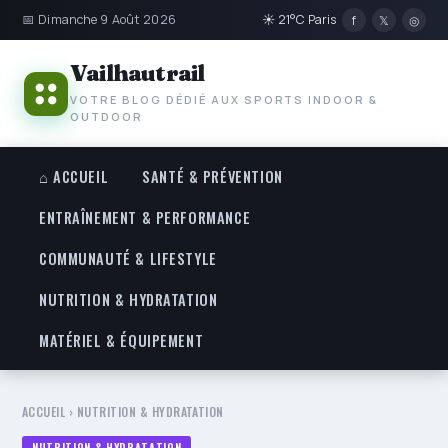
📅 Dimanche 9 Août 2026
☀ 21°C Paris
f
𝕏
◎
Vailhautrail
VOTRE BLOG DÉDIÉ AUX SPORTS INDOOR &
OUTDOOR
⌂ ACCUEIL
SANTÉ & PRÉVENTION
ENTRAÎNEMENT & PERFORMANCE
COMMUNAUTÉ & LIFESTYLE
NUTRITION & HYDRATATION
MATÉRIEL & ÉQUIPEMENT
ACCUEIL
›
NUTRITION & HYDRATATION