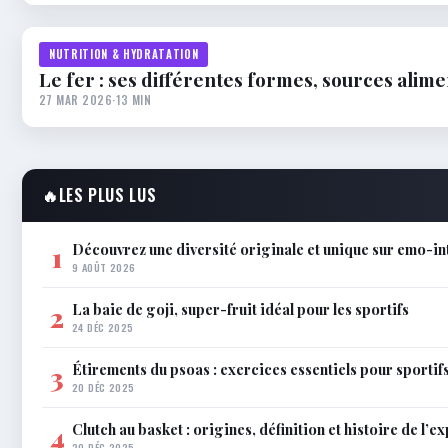
NUTRITION & HYDRATATION
Le fer : ses différentes formes, sources alim
27 MAR 2026
·
13 MIN
🔥
LES PLUS LUS
Découvrez une diversité originale et unique sur emo-in
1
9 AOÛT 2026
La baie de goji, super-fruit idéal pour les sportifs
2
24 DÉC 2025
Étirements du psoas : exercices essentiels pour sportif
3
20 DÉC 2025
Clutch au basket : origines, définition et histoire de l’e
4
20 DÉC 2025