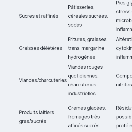
Pics g
Pâtisseries,
stress 
Sucres et raffinés
céréales sucrées,
microb
sodas
inflam
Fritures, graisses
Altéra
Graisses délétères
trans, margarine
cytoki
hydrogénée
inflam
Viandes rouges
quotidiennes,
Compos
Viandes/charcuteries
charcuteries
nitrite
industrielles
Cremes glacées,
Résidus
Produits laitiers
fromages très
possibl
gras/sucrés
affinés sucrés
protéin