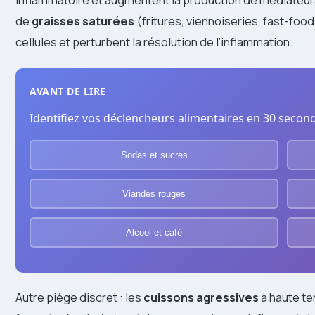
de
graisses saturées
(fritures, viennoiseries, fast-foo
cellules et perturbent la résolution de l’inflammation.
AVANT DE LIRE
Identifiez vos déclencheurs alimentaires en 30 secon
Sodas et sucres
Viandes rouges
Alcool et café
Autre piège discret : les
cuissons agressives
à haute te