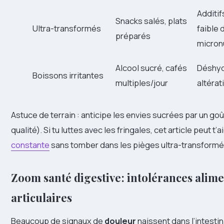
Additif
Snacks salés, plats
Ultra-transformés
faible 
préparés
micronu
Alcool sucré, cafés
Déshydr
Boissons irritantes
multiples/jour
altéra
Astuce de terrain : anticipe les envies sucrées par un goû
qualité). Si tu luttes avec les fringales, cet article peut t’a
constante
sans tomber dans les pièges ultra-transformé
Zoom santé digestive : intolérances alim
articulaires
Beaucoup de signaux de
douleur
naissent dans l’intesti