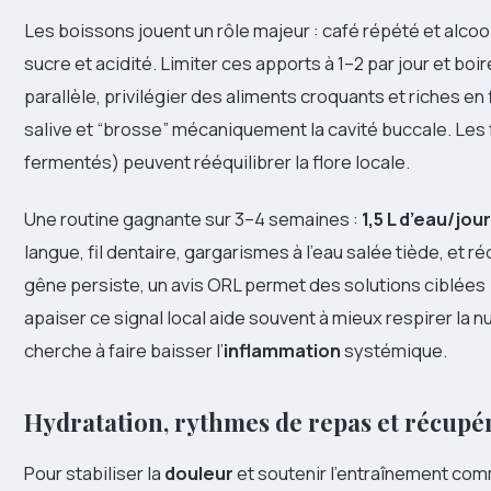
Les boissons jouent un rôle majeur : café répété et alco
sucre et acidité. Limiter ces apports à 1–2 par jour et boi
parallèle, privilégier des aliments croquants et riches en
salive et “brosse” mécaniquement la cavité buccale. Les
fermentés) peuvent rééquilibrer la flore locale.
Une routine gagnante sur 3–4 semaines :
1,5 L d’eau/jour
langue, fil dentaire, gargarismes à l’eau salée tiède, et ré
gêne persiste, un avis ORL permet des solutions ciblées (
apaiser ce signal local aide souvent à mieux respirer la nu
cherche à faire baisser l’
inflammation
systémique.
Hydratation, rythmes de repas et récupér
Pour stabiliser la
douleur
et soutenir l’entraînement comme