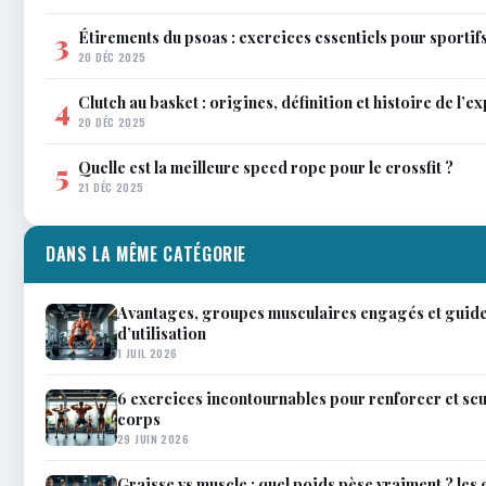
Étirements du psoas : exercices essentiels pour sportif
3
20 DÉC 2025
Clutch au basket : origines, définition et histoire de l’e
4
20 DÉC 2025
Quelle est la meilleure speed rope pour le crossfit ?
5
21 DÉC 2025
DANS LA MÊME CATÉGORIE
Avantages, groupes musculaires engagés et guid
d’utilisation
1 JUIL 2026
6 exercices incontournables pour renforcer et scu
corps
29 JUIN 2026
Graisse vs muscle : quel poids pèse vraiment ? les 