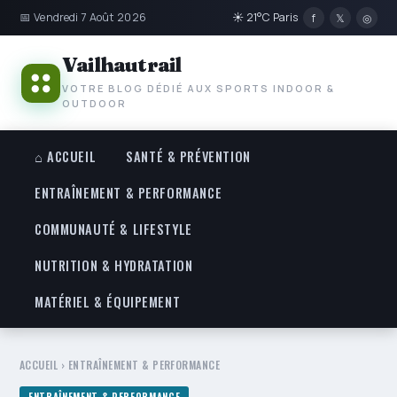
📅 Vendredi 7 Août 2026
☀ 21°C Paris
f
𝕏
◎
Vailhautrail
VOTRE BLOG DÉDIÉ AUX SPORTS INDOOR &
OUTDOOR
⌂ ACCUEIL
SANTÉ & PRÉVENTION
ENTRAÎNEMENT & PERFORMANCE
COMMUNAUTÉ & LIFESTYLE
NUTRITION & HYDRATATION
MATÉRIEL & ÉQUIPEMENT
ACCUEIL
›
ENTRAÎNEMENT & PERFORMANCE