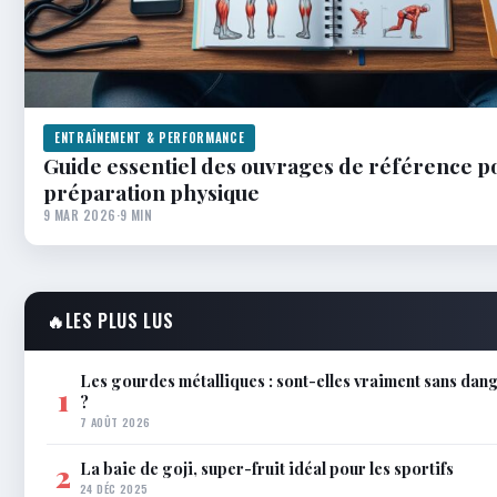
ENTRAÎNEMENT & PERFORMANCE
Guide essentiel des ouvrages de référence po
préparation physique
9 MAR 2026
·
9 MIN
🔥
LES PLUS LUS
Les gourdes métalliques : sont-elles vraiment sans dang
1
?
7 AOÛT 2026
La baie de goji, super-fruit idéal pour les sportifs
2
24 DÉC 2025