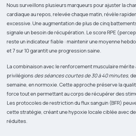
Nous surveillons plusieurs marqueurs pour ajuster la cha
cardiaque au repos, relevée chaque matin, révèle rapide
excessive. Une augmentation de plus de cinq battement
signale un besoin de récupération. Le score RPE (percepti
reste un indicateur fiable : maintenir une moyenne hebd
et 7 sur 10 garantit une progression saine.
La combinaison avec le renforcement musculaire mérite 
privilégions
des séances courtes de 30 à 40 minutes
, d
semaine, en normoxie. Cette approche préserve la qualité
force tout en permettant au corps de récupérer des sti
Les protocoles de restriction du flux sanguin (BFR) peu
cette stratégie, créant une hypoxie locale ciblée avec d
réduites.