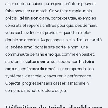
ailier couteau-suisse ou un pivot créateur peuvent
faire basculer un match. On va faire simple, mais
précis :
définition
claire, contexte utile, exemples
concrets et repères chiffrés pour que, dès demain,
vous sachiez lire — et prévoir — quand un triple-
double se dessine. Au passage, un clin d’œil culturel à
la “
scène emo
” dont le site porte le nom : une
communauté de
fans emo
qui, comme en basket,
scrutent la
culture emo
, ses codes, son
histoire
emo
et ses “
records emo
”… car comprendre les
systèmes, c’est mieux savourer la performance.
Objectif: progresser sans casser la machine, y
compris dans notre lecture du jeu.
Définition du triple-double sur