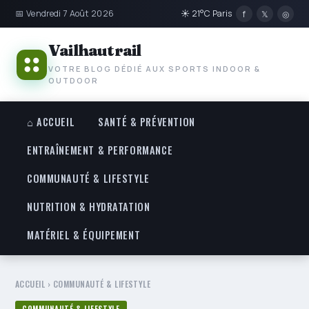
📅 Vendredi 7 Août 2026
☀ 21°C Paris
f
𝕏
◎
Vailhautrail
VOTRE BLOG DÉDIÉ AUX SPORTS INDOOR &
OUTDOOR
⌂ ACCUEIL
SANTÉ & PRÉVENTION
ENTRAÎNEMENT & PERFORMANCE
COMMUNAUTÉ & LIFESTYLE
NUTRITION & HYDRATATION
MATÉRIEL & ÉQUIPEMENT
ACCUEIL
›
COMMUNAUTÉ & LIFESTYLE