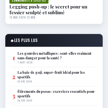
COMMUNAUTÉ & LIFESTYLE
Legging push-up : le secret pour un
fessier sculpté et sublimé
13 MAI 2026
·
13 MIN
🔥
LES PLUS LUS
Les gourdes métalliques : sont-elles vraiment
1
sans danger pour la santé ?
7 AOÛT 2026
La baie de goji, super-fruit idéal pour les
2
sportifs
24 DÉC 2025
Étirements du psoas : exercices essentiels pour
3
sportifs
20 DÉC 2025