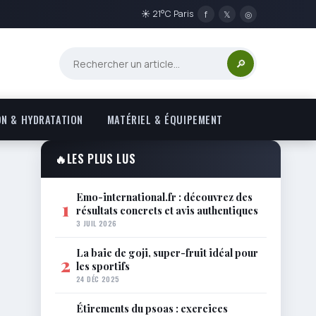
☀ 21°C Paris
f
𝕏
◎
🔎
ON & HYDRATATION
MATÉRIEL & ÉQUIPEMENT
🔥
LES PLUS LUS
Emo-international.fr : découvrez des
1
résultats concrets et avis authentiques
3 JUIL 2026
La baie de goji, super-fruit idéal pour
2
les sportifs
24 DÉC 2025
Étirements du psoas : exercices