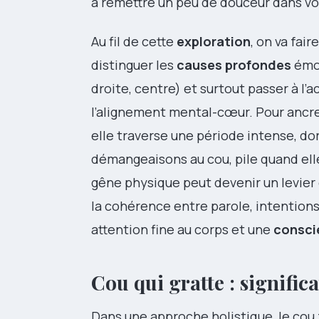
à remettre un peu de douceur dans vo
Au fil de cette
exploration
, on va fai
distinguer les
causes profondes
émot
droite, centre) et surtout passer à l’
l’alignement mental-cœur. Pour ancrer 
elle traverse une période intense, do
démangeaisons au cou, pile quand ell
gêne physique peut devenir un levier
la cohérence entre parole, intentions
attention fine au corps et une
consci
Cou qui gratte : signific
Dans une approche holistique, le co