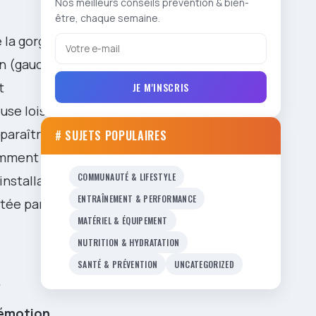
Nos meilleurs conseils prévention & bien-
être, chaque semaine.
 la gorge,
on (gauche,
t
JE M'INSCRIS
se loisir :
pparaître ces
# SUJETS POPULAIRES
comment une
COMMUNAUTÉ & LIFESTYLE
éinstallant de
ENTRAÎNEMENT & PERFORMANCE
fûtée par une
MATÉRIEL & ÉQUIPEMENT
NUTRITION & HYDRATATION
SANTÉ & PRÉVENTION
UNCATEGORIZED
s
 émotion
.