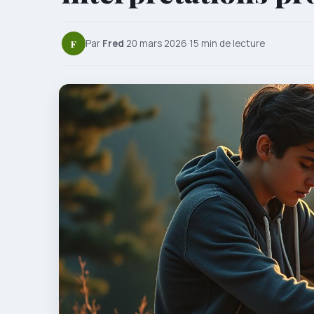
F
Par
Fred
·
20 mars 2026
·
15 min de lecture