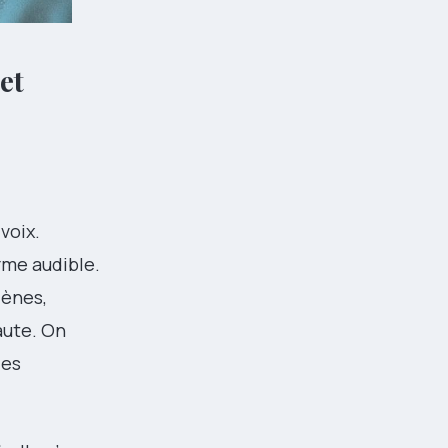
et
voix.
rme audible.
lènes,
aute. On
des