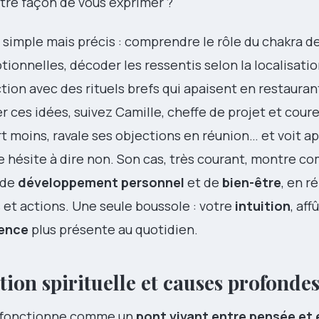
tre façon de vous exprimer ?
re simple mais précis : comprendre le rôle du chakra de
ionnelles, décoder les ressentis selon la localisati
action avec des rituels brefs qui apaisent en restauran
ces idées, suivez Camille, cheffe de projet et coureu
rt moins, ravale ses objections en réunion… et voit a
e hésite à dire non. Son cas, très courant, montre 
 de
développement personnel
et de
bien-être
, en r
 et actions. Une seule boussole : votre
intuition
, af
ence
plus présente au quotidien.
ation spirituelle et causes profonde
u fonctionne comme un
pont vivant entre pensée et