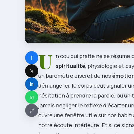
U
n cou qui gratte ne se résume p
f
spiritualité
, physiologie et ps
𝕏
un baromètre discret de nos
émotio
in
démange ici, le corps peut signaler un
hésitation à prendre la parole, ou un 
✆
jamais négliger le réflexe d’écarter 
🔗
ouvre une fenêtre utile sur nos habit
notre écoute intérieure. Et si ce signa