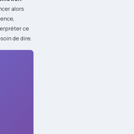
ncer alors
ience,
terpréter ce
soin de dire.