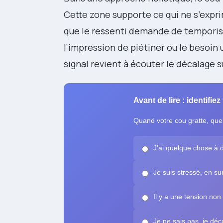
Cette zone supporte ce qui ne s’expr
que le ressenti demande de temporis
l’impression de piétiner ou le besoin 
signal revient à écouter le décalage s
Avant de lire : identifiez
Quand votre cou gratte, quel
J’ai quelque chose à d
Je suis stressé, en s
Il y a une tension no
Je ne sais pas, je dé