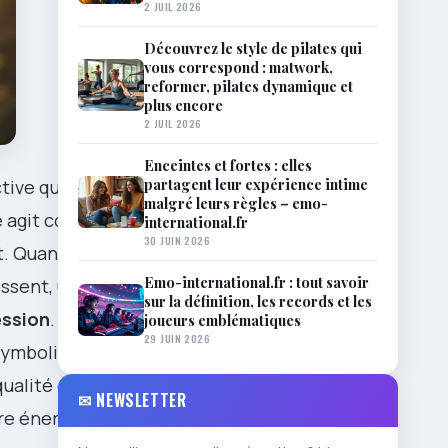
2 JUIL 2026
Découvrez le style de pilates qui
vous correspond : matwork,
reformer, pilates dynamique et
plus encore
2 JUIL 2026
Enceintes et fortes : elles
partagent leur expérience intime
ive qui relie
malgré leurs règles – emo-
ne agit comme
international.fr
30 JUIN 2026
t. Quand ça
Emo-international.fr : tout savoir
essent, une
sur la définition, les records et les
ession
. Sans
joueurs emblématiques
29 JUIN 2026
ymbolique
qualité de
✉ NEWSLETTER
tre énergie et