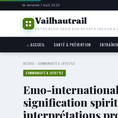
📅 Vendredi 7 Août 2026
Vailhautrail
VOTRE BLOG DÉDIÉ AUX SPORTS INDOOR &
⌂ ACCUEIL
SANTÉ & PRÉVENTION
ENTRAÎNE
ACCUEIL
›
COMMUNAUTÉ & LIFESTYLE
COMMUNAUTÉ & LIFESTYLE
Emo-international.
signification spiri
interprétations p