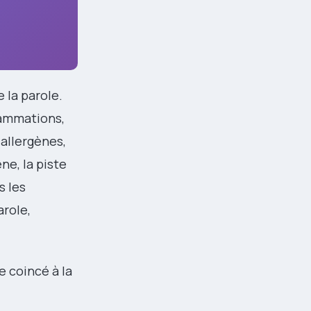
 la parole.
flammations,
 allergènes,
ne, la piste
s les
arole,
e coincé à la