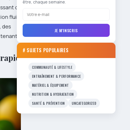
être, chaque semaine.
issant des
ion fluide et
, des
JE M'INSCRIS
ntenant.
# SUJETS POPULAIRES
 rapide
COMMUNAUTÉ & LIFESTYLE
ENTRAÎNEMENT & PERFORMANCE
MATÉRIEL & ÉQUIPEMENT
NUTRITION & HYDRATATION
SANTÉ & PRÉVENTION
UNCATEGORIZED