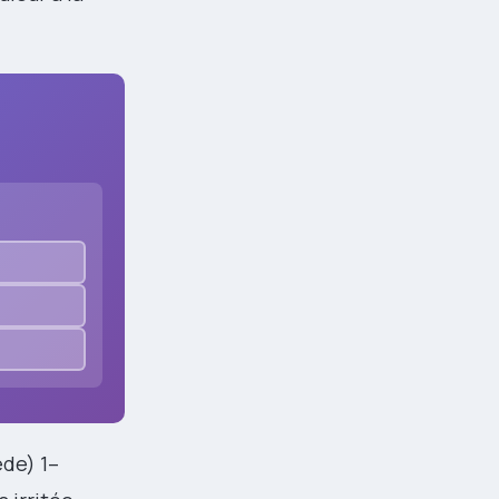
ède) 1–