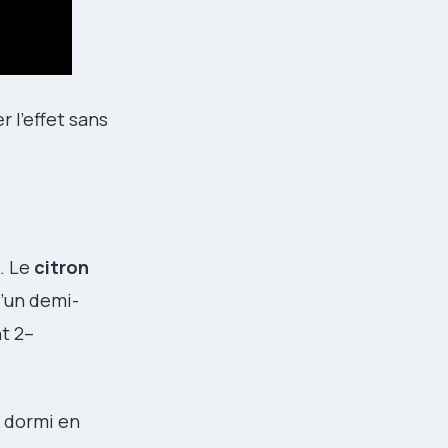
 l’effet sans
. Le
citron
d’un demi-
t 2–
x dormi en