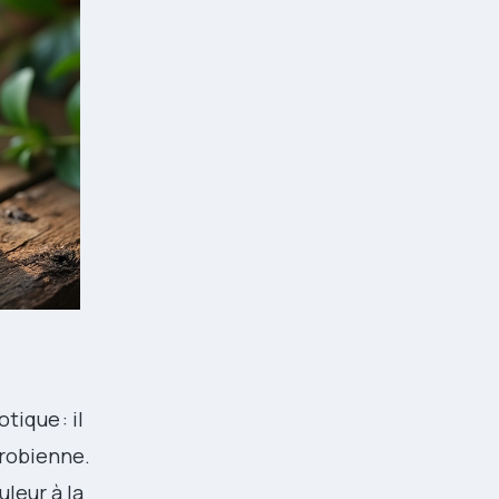
tique : il
crobienne.
uleur à la