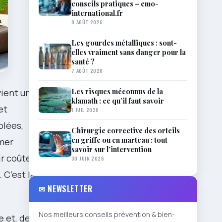
conseils pratiques – emo-
international.fr
8 AOÛT 2026
Les gourdes métalliques : sont-
elles vraiment sans danger pour la
santé ?
7 AOÛT 2026
Les risques méconnus de la
vient une
klamath : ce qu’il faut savoir
et
1 JUIL 2026
blées,
Chirurgie corrective des orteils
en griffe ou en marteau : tout
lmer
savoir sur l’intervention
nir coûte que
30 JUIN 2026
 C’est la
✉ NEWSLETTER
Nos meilleurs conseils prévention & bien-
e et, deux