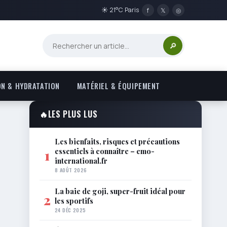
☀ 21°C Paris
f
𝕏
◎
🔎
ON & HYDRATATION
MATÉRIEL & ÉQUIPEMENT
🔥
LES PLUS LUS
Les bienfaits, risques et précautions
essentiels à connaître – emo-
1
international.fr
8 AOÛT 2026
La baie de goji, super-fruit idéal pour
2
les sportifs
24 DÉC 2025