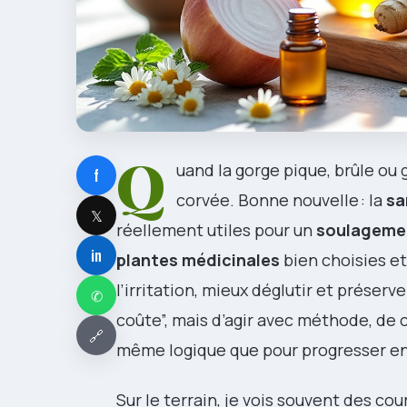
Q
uand la gorge pique, brûle ou g
f
corvée. Bonne nouvelle : la
sa
𝕏
réellement utiles pour un
soulagemen
in
plantes médicinales
bien choisies e
l’irritation, mieux déglutir et préserv
✆
coûte”, mais d’agir avec méthode, de 
🔗
même logique que pour progresser en
Sur le terrain, je vois souvent des co