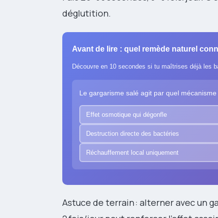
déglutition.
Avant de lire : quel remède naturel conn
Découvre en 10 secondes si tu maîtrises déjà les 
Le gargarisme salé agit par quel mécanisme
Effet osmotique qui dégonfle
Destruction directe des bactéries
Réchauffement local uniquement
Astuce de terrain : alterner avec un 