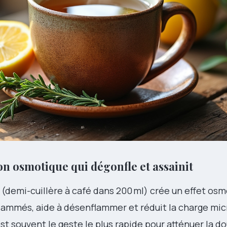
tion osmotique qui dégonfle et assainit
(demi-cuillère à café dans 200 ml) crée un effet osmo
enflammés, aide à désenflammer et réduit la charge mi
st souvent le geste le plus rapide pour atténuer la do