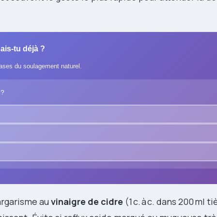
ais-tu déjà ?
bases du soulagement naturel.
 ?
gargarisme au
vinaigre de cidre
(1 c. à c. dans 200 ml ti