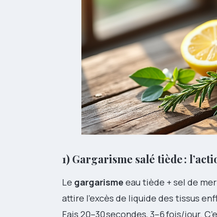
1) Gargarisme salé tiède : l’ac
Le
gargarisme
eau tiède + sel de mer 
attire l’excès de liquide des tissus 
Fais 20–30 secondes, 3–6 fois/jour. C’e