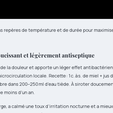
s repères de température et de durée pour maximiser
doucissant et légèrement antiseptique
de la douleur et apporte un léger effet antibactérien
crocirculation locale. Recette : 1 c. à s. de miel + jus 
mbre dans 200–250 ml d’eau tiède. À siroter doucemen
de moins d’un an.
rge, a calmé une toux d’irritation nocturne et a mieu