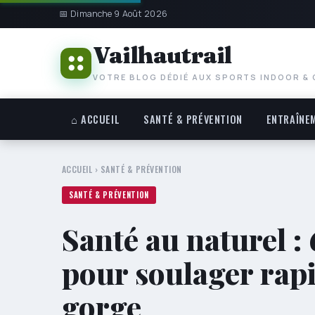
📅 Dimanche 9 Août 2026
Vailhautrail
VOTRE BLOG DÉDIÉ AUX SPORTS INDOOR &
⌂ ACCUEIL
SANTÉ & PRÉVENTION
ENTRAÎNE
ACCUEIL
›
SANTÉ & PRÉVENTION
SANTÉ & PRÉVENTION
Santé au naturel :
pour soulager rap
gorge