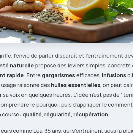
riffe, l’envie de parler disparaît et l’entraînement de
nté naturelle
propose des leviers simples, concrets 
t rapide
. Entre
gargarismes
efficaces,
infusions
ci
t usage raisonné des
huiles essentielles
, on peut ca
er sa voix en quelques heures. L’idée n’est pas de “te
comprendre le pourquoi, puis d’appliquer le comment.
 course :
qualité, régularité, récupération
.
ureurs comme Léa, 35 ans, qui s’entraînent sous la plui