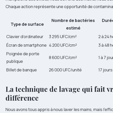
Chaque action représente une opportunité de contamina
Nombre de bactéries
Durée
Type de surface
estimé
Clavier d’ordinateur
3 295 UFC/cm²
2 à 24 
Écran de smartphone
4 200 UFC/cm²
3 à 48 
Poignée de porte
8 600 UFC/cm²
1 à 7 jo
publique
Billet de banque
26 000 UFC/unité
17 jour
La technique de lavage qui fait v
différence
Nous avons tous appris à nous laver les mains, mais l’effi