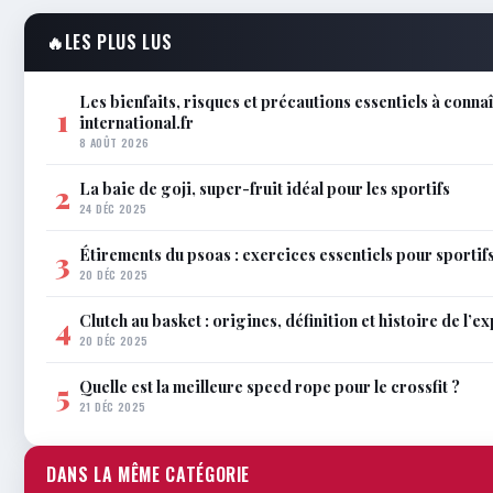
🔥
LES PLUS LUS
Les bienfaits, risques et précautions essentiels à conna
1
international.fr
8 AOÛT 2026
La baie de goji, super-fruit idéal pour les sportifs
2
24 DÉC 2025
Étirements du psoas : exercices essentiels pour sportif
3
20 DÉC 2025
Clutch au basket : origines, définition et histoire de l’e
4
20 DÉC 2025
Quelle est la meilleure speed rope pour le crossfit ?
5
21 DÉC 2025
DANS LA MÊME CATÉGORIE