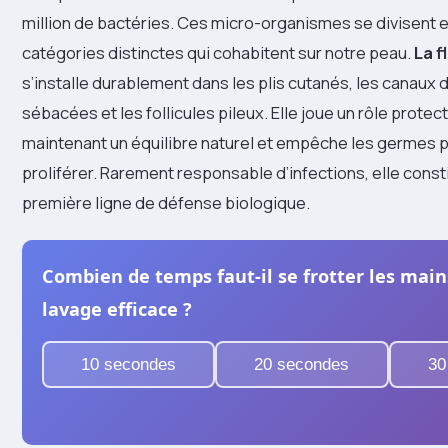
million de bactéries. Ces micro-organismes se divisent 
catégories distinctes qui cohabitent sur notre peau.
La f
s’installe durablement dans les plis cutanés, les canaux
sébacées et les follicules pileux. Elle joue un rôle protec
maintenant un équilibre naturel et empêche les germes
proliférer. Rarement responsable d’infections, elle const
première ligne de défense biologique.
Combien de temps faut-il se frotter les mai
lavage efficace ?
10 secondes
20 secondes
30