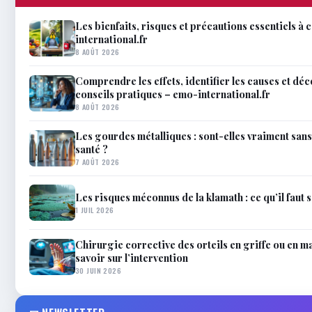
Les bienfaits, risques et précautions essentiels à
international.fr
8 AOÛT 2026
Comprendre les effets, identifier les causes et dé
conseils pratiques – emo-international.fr
8 AOÛT 2026
Les gourdes métalliques : sont-elles vraiment san
santé ?
7 AOÛT 2026
Les risques méconnus de la klamath : ce qu’il faut 
1 JUIL 2026
Chirurgie corrective des orteils en griffe ou en ma
savoir sur l’intervention
30 JUIN 2026