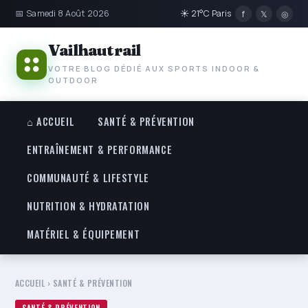
📅 Samedi 8 Août 2026
☀ 21°C Paris
f
𝕏
◎
Vailhautrail
VOTRE BLOG DÉDIÉ AUX SPORTS INDOOR &
OUTDOOR
⌂ ACCUEIL
SANTÉ & PRÉVENTION
ENTRAÎNEMENT & PERFORMANCE
COMMUNAUTÉ & LIFESTYLE
NUTRITION & HYDRATATION
MATÉRIEL & ÉQUIPEMENT
ACCUEIL
›
SANTÉ & PRÉVENTION