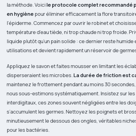
la méthode. Voici
le protocole complet recommandé p
en hygiène
pour éliminer efficacement la flore transitoi
l’épiderme. Commencez par ouvrir le robinet et choisiss
température d’eau tiède, ni trop chaude ni trop froide. Pr
liquide plutôt qu’un pain solide : ce dernier reste humide 
utilisations et devient rapidement un réservoir de germe
Appliquez le savon et faites mousser en limitant les écl
disperseraient les microbes.
La durée de friction est c
maintenez le frottement pendant au moins 30 secondes,
nous sous-estimons systématiquement. Insistez sur le
interdigitaux, ces zones souvent négligées entre les doi
s’accumulent les germes. Nettoyez les poignets et bro
minutieusement le dessous des ongles, véritables nich
pour les bactéries.