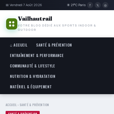
📅 Vendredi 7 Août 2026
☀ 21°C Paris
f
𝕏
◎
Vailhautrail
VOTRE BLOG DÉDIÉ AUX SPORTS INDOOR &
OUTDOOR
⌂ ACCUEIL
SANTÉ & PRÉVENTION
ENTRAÎNEMENT & PERFORMANCE
COMMUNAUTÉ & LIFESTYLE
NUTRITION & HYDRATATION
MATÉRIEL & ÉQUIPEMENT
ACCUEIL
›
SANTÉ & PRÉVENTION