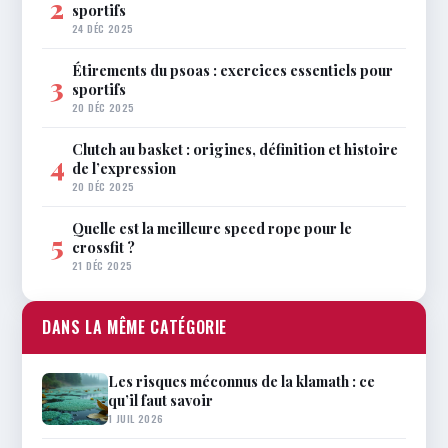
2
sportifs
24 DÉC 2025
Étirements du psoas : exercices essentiels pour
3
sportifs
20 DÉC 2025
Clutch au basket : origines, définition et histoire
4
de l’expression
20 DÉC 2025
Quelle est la meilleure speed rope pour le
5
crossfit ?
21 DÉC 2025
DANS LA MÊME CATÉGORIE
Les risques méconnus de la klamath : ce
qu’il faut savoir
1 JUIL 2026