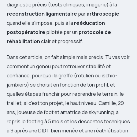
diagnostic précis (tests cliniques, imagerie) à la
reconstruction ligamentaire
par
arthroscopie
quand elle s’impose, puis à la
rééducation
postopératoire
pilotée par un
protocole de
réhabilitation
clair et progressif.
Dans cet article, on fait simple mais précis. Tu vas voir
comment un genou peut retrouver stabilité et
confiance, pourquoi la greffe (rotulien ou ischio-
jambiers) se choisit en fonction de ton profil, et
quelles étapes franchir pour reprendre le terrain, le
trail et, si c’est ton projet, le haut niveau. Camille, 29
ans, joueuse de foot et amatrice de skyrunning, a
repris le footing à 5 mois et les descentes techniques
à 9 après une DIDT bien menée et une réathlétisation