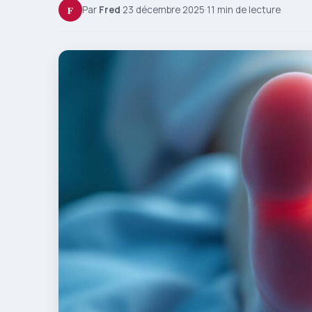
F
Par
Fred
·
23 décembre 2025
·
11 min de lecture