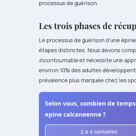
processus de guérison.
Les trois phases de récup
Le processus de guérison d’une épine
étapes distinctes. Nous devons com
incontournable
et nécessite une appr
environ 10% des adultes développent c
prévalence plus marquée chez les spor
Selon vous, combien de temps 
epine calcaneenne ?
2 a 4 semaines