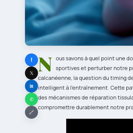
N
ous savons à quel point une do
f
sportives et perturber notre pr
𝕏
calcanéenne, la question du timing de
in
intelligent à l’entraînement. Cette 
des mécanismes de réparation tissula
✆
compromettre durablement notre pra
🔗