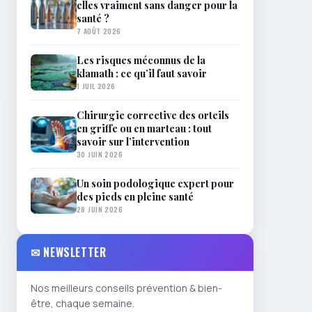
elles vraiment sans danger pour la
santé ?
7 AOÛT 2026
Les risques méconnus de la
klamath : ce qu’il faut savoir
1 JUIL 2026
Chirurgie corrective des orteils
en griffe ou en marteau : tout
savoir sur l’intervention
30 JUIN 2026
Un soin podologique expert pour
des pieds en pleine santé
28 JUIN 2026
✉ NEWSLETTER
Nos meilleurs conseils prévention & bien-
être, chaque semaine.