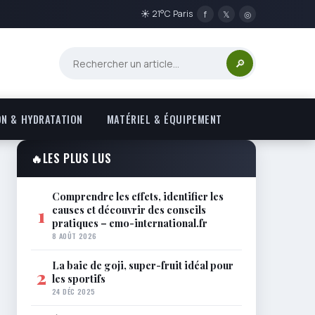
☀ 21°C Paris
f
𝕏
◎
🔎
ON & HYDRATATION
MATÉRIEL & ÉQUIPEMENT
🔥
LES PLUS LUS
Comprendre les effets, identifier les
causes et découvrir des conseils
1
pratiques – emo-international.fr
8 AOÛT 2026
La baie de goji, super-fruit idéal pour
2
les sportifs
24 DÉC 2025