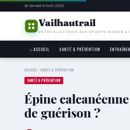
📅 Samedi 8 Août 2026
Vailhautrail
VOTRE BLOG DÉDIÉ AUX SPORTS INDOOR &
⌂ ACCUEIL
SANTÉ & PRÉVENTION
ENTRAÎNE
ACCUEIL
›
SANTÉ & PRÉVENTION
SANTÉ & PRÉVENTION
Épine calcanéenne 
de guérison ?