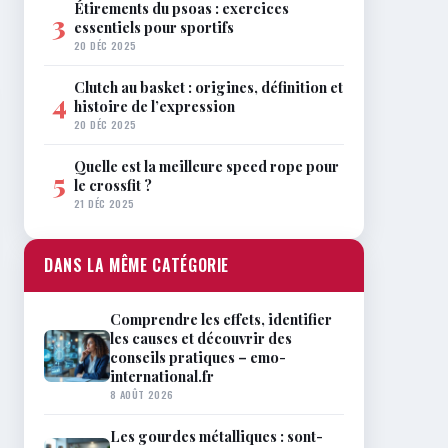
Étirements du psoas : exercices
3
essentiels pour sportifs
20 DÉC 2025
Clutch au basket : origines, définition et
4
histoire de l’expression
20 DÉC 2025
Quelle est la meilleure speed rope pour
5
le crossfit ?
21 DÉC 2025
DANS LA MÊME CATÉGORIE
Comprendre les effets, identifier
les causes et découvrir des
conseils pratiques – emo-
international.fr
8 AOÛT 2026
Les gourdes métalliques : sont-