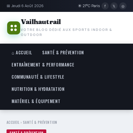
📅 Jeudi 6 Août 2026
☀ 21°C Paris
f
𝕏
◎
Vailhautrail
VOTRE BLOG DÉDIÉ AUX SPORTS INDOOR &
OUTDOOR
⌂ ACCUEIL
SANTÉ & PRÉVENTION
ENTRAÎNEMENT & PERFORMANCE
COMMUNAUTÉ & LIFESTYLE
NUTRITION & HYDRATATION
MATÉRIEL & ÉQUIPEMENT
ACCUEIL
›
SANTÉ & PRÉVENTION