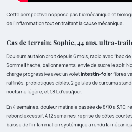
Cette perspective n’oppose pas biomécanique et biologie:
de l’inflammation tout en traitant la cause mécanique.
Cas de terrain: Sophie, 44 ans, ultra-tra
Douleurs au talon droit depuis 6 mois, radio avec “bec de 
Sommeil haché, ballonnements, envie de sucre le soir. N
charge progressive avec un volet
intestin-foie
: fibres 
raffinés, probiotiques ciblés, 2 gélules de curcuma standa
nocturne légère, et 1,8 L d’eau/jour.
En 4 semaines, douleur matinale passée de 8/10 à 3/10, re
rebond excessif. À 12 semaines, reprise de côtes courtes 
baisse de l’inflammation systémique a rendu la mécaniqu