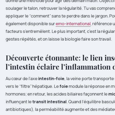
donne une méthode pour agir dès demain matin. Objectif 
soulager le talon, retrouver la régularité. Tu vas compre
appliquer le “comment” sans te perdre dans le jargon. Pour 
également disponible sur
emo-international
, référence 
facteurs s’entremêlent. Le plus important, c’est la régular
gestes répétés, et on laisse la biologie faire son travail.
Découverte étonnante: le lien ins
l’intestin éclaire l’inflammation
Au cœur de l’axe
intestin-foie
, la veine porte transport
vers le “filtre” hépatique. Le
foie
module la réponse en mé
hormones; en retour, les acides biliaires façonnent le
mi
influençant le
transit intestinal
. Quand l’équilibre bascul
antibiotiques), la perméabilité augmente et des médiate