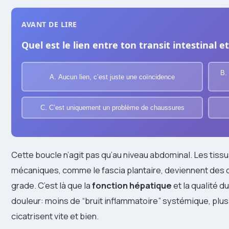
AVANT DE LIRE
Quel est le lien entre ton transit intestinal e
B.
A. Aucun lien, c’est juste une coïncidence
C. C’est uniquement un problème de chaussures
Cette boucle n’agit pas qu’au niveau abdominal. Les tiss
mécaniques, comme le fascia plantaire, deviennent des ci
grade. C’est là que la
fonction hépatique
et la qualité d
douleur: moins de “bruit inflammatoire” systémique, plu
cicatrisent vite et bien.