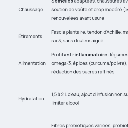
Semelles
adaptées, chaussures a
Chaussage
soutien de voûte et drop modéré (
renouvelées avant usure
Fascia plantaire, tendon d’Achille, m
Étirements
s x 3, sans douleur aiguë
Profil
anti-inflammatoire
: légumes
Alimentation
oméga-3, épices (curcuma/poivre),
réduction des sucres raffinés
1,5 à 2 L d’eau, ajout d’infusion non 
Hydratation
limiter alcool
Fibres prébiotiques variées, probio