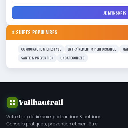
JE M'INSCRIS
# SUJETS POPULAIRES
COMMUNAUTÉ & LIFESTYLE
ENTRAÎNEMENT & PERFORMANCE
MAT
SANTÉ & PRÉVENTION
UNCATEGORIZED
Vailhautrail
Votre blog dédié aux sports indoor & outdoor.
Conseils pratiques, prévention et bien-être