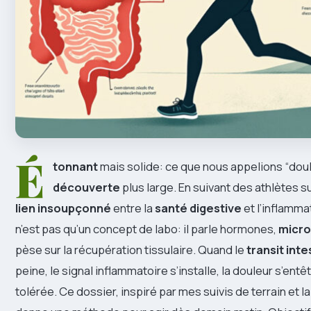
É
tonnant
mais solide: ce que nous appelions “doul
découverte
plus large. En suivant des athlètes su
lien insoupçonné
entre la
santé digestive
et l’inflamma
n’est pas qu’un concept de labo: il parle hormones,
micro
pèse sur la récupération tissulaire. Quand le
transit inte
peine, le signal inflammatoire s’installe, la douleur s’ent
tolérée. Ce dossier, inspiré par mes suivis de terrain et la 