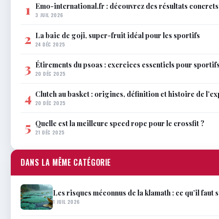
Emo-international.fr : découvrez des résultats concrets
1
3 JUIL 2026
La baie de goji, super-fruit idéal pour les sportifs
2
24 DÉC 2025
Étirements du psoas : exercices essentiels pour sportif
3
20 DÉC 2025
Clutch au basket : origines, définition et histoire de l’e
4
20 DÉC 2025
Quelle est la meilleure speed rope pour le crossfit ?
5
21 DÉC 2025
DANS LA MÊME CATÉGORIE
Les risques méconnus de la klamath : ce qu’il faut 
1 JUIL 2026