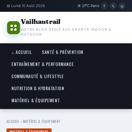
📅 Lundi 10 Août 2026
☀ 21°C Paris
f
𝕏
◎
Vailhautrail
VOTRE BLOG DÉDIÉ AUX SPORTS INDOOR &
OUTDOOR
⌂ ACCUEIL
SANTÉ & PRÉVENTION
ENTRAÎNEMENT & PERFORMANCE
COMMUNAUTÉ & LIFESTYLE
NUTRITION & HYDRATATION
MATÉRIEL & ÉQUIPEMENT
ACCUEIL
›
MATÉRIEL & ÉQUIPEMENT