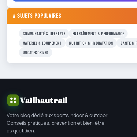
# SUJETS POPULAIRES
COMMUNAUTÉ & LIFESTYLE
ENTRAÎNEMENT & PERFORMANCE
MATÉRIEL & ÉQUIPEMENT
NUTRITION & HYDRATATION
SANTÉ & 
UNCATEGORIZED
Vailhautrail
Votre blog dédié aux sports indoor & outdoor.
Conseils pratiques, prévention et bien-être
au quotidien.