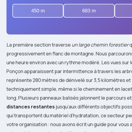
450 m
683 m
La première section traverse
un large chemin forestier
q
progressivement en flanc de montagne. Nous parcourons
une heure environ avec un rythme modéré. Les vues sur l
Ponçon apparaissent par intermittence à travers les arbr
représente 280 mètres de dénivelé sur 3,5 kilomètres e
techniquement simple, même si le cheminement en lace
long. Plusieurs panneaux balisés jalonnent le parcours e
distances restantes
jusqu’aux différents objectifs pos
qui transportent du matériel d’hydratation, ce secteur p
votre organisation : nous avons écrit un guide pour vous 