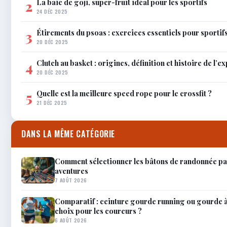
La baie de goji, super-fruit idéal pour les sportifs
2
24 DÉC 2025
Étirements du psoas : exercices essentiels pour sportif
3
20 DÉC 2025
Clutch au basket : origines, définition et histoire de l’e
4
20 DÉC 2025
Quelle est la meilleure speed rope pour le crossfit ?
5
21 DÉC 2025
DANS LA MÊME CATÉGORIE
Comment sélectionner les bâtons de randonnée par
aventures
7 AOÛT 2026
Comparatif : ceinture gourde running ou gourde à
choix pour les coureurs ?
6 AOÛT 2026