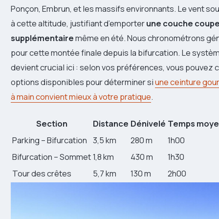
Ponçon, Embrun, et les massifs environnants. Le vent s
à cette altitude, justifiant d’emporter
une couche coupe
supplémentaire
même en été. Nous chronométrons gén
pour cette montée finale depuis la bifurcation. Le systè
devient crucial ici : selon vos préférences, vous pouvez
options disponibles pour déterminer si
une ceinture gou
à main convient mieux à votre pratique
.
Section
Distance
Dénivelé
Temps moye
Parking – Bifurcation
3,5 km
280 m
1h00
Bifurcation – Sommet
1,8 km
430 m
1h30
Tour des crêtes
5,7 km
130 m
2h00