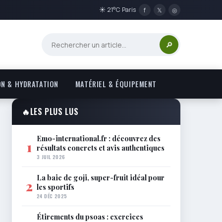
☀ 21°C Paris
f
𝕏
◎
🔎
ON & HYDRATATION
MATÉRIEL & ÉQUIPEMENT
🔥
LES PLUS LUS
Emo-international.fr : découvrez des
1
résultats concrets et avis authentiques
3 JUIL 2026
La baie de goji, super-fruit idéal pour
2
les sportifs
24 DÉC 2025
Étirements du psoas : exercices