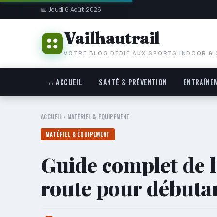
📅 Jeudi 6 Août 2026
Vailhautrail
VOTRE BLOG DÉDIÉ AUX SPORTS INDOOR &
⌂ ACCUEIL
SANTÉ & PRÉVENTION
ENTRAÎNE
ACCUEIL
›
MATÉRIEL & ÉQUIPEMENT
MATÉRIEL & ÉQUIPEMENT
Guide complet de l
route pour débuta