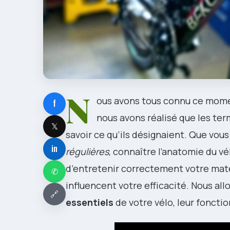
N
ous avons tous connu ce mome
f
nous avons réalisé que les te
𝕏
savoir ce qu’ils désignaient. Que vous
in
régulières
, connaître l’anatomie du v
d’entretenir correctement votre maté
✆
influencent votre efficacité. Nous a
🔗
essentiels
de votre vélo, leur fonctio