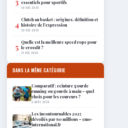
3
essentiels pour sportifs
20 DÉC 2025
Clutch au basket : origines, définition et
4
histoire de l’expression
20 DÉC 2025
Quelle est la meilleure speed rope pour
5
le crossfit ?
21 DÉC 2025
DANS LA MÊME CATÉGORIE
Comparatif : ceinture gourde
running ou gourde à main – quel
choix pour les coureurs ?
6 AOÛT 2026
Les incontournables 2025
dévoilés par 60 millions – emo-
international.fr