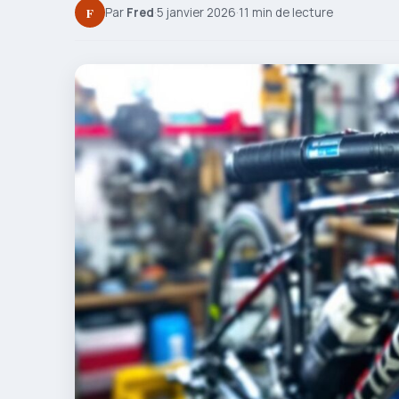
F
Par
Fred
·
5 janvier 2026
·
11 min de lecture