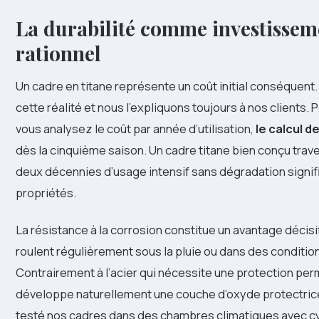
La durabilité comme investissem
rationnel
Un cadre en titane représente un coût initial conséquen
cette réalité et nous l’expliquons toujours à nos clients. 
vous analysez le coût par année d’utilisation,
le calcul d
dès la cinquième saison. Un cadre titane bien conçu trav
deux décennies d’usage intensif sans dégradation signif
propriétés.
La résistance à la corrosion constitue un avantage décisi
roulent régulièrement sous la pluie ou dans des conditi
Contrairement à l’acier qui nécessite une protection per
développe naturellement une couche d’oxyde protectric
testé nos cadres dans des chambres climatiques avec cy