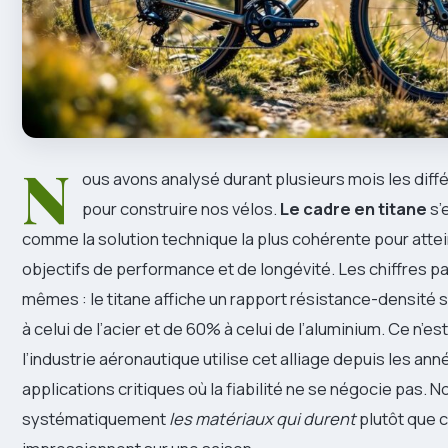
N
ous avons analysé durant plusieurs mois les diff
pour construire nos vélos.
Le cadre en titane
s’
comme la solution technique la plus cohérente pour atte
objectifs de performance et de longévité. Les chiffres pa
mêmes : le titane affiche un rapport résistance-densité
à celui de l’acier et de 60% à celui de l’aluminium. Ce n’es
l’industrie aéronautique utilise cet alliage depuis les an
applications critiques où la fiabilité ne se négocie pas. N
systématiquement
les matériaux qui durent
plutôt que 