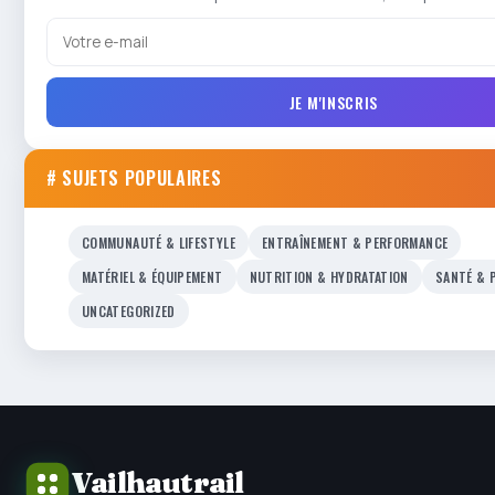
JE M'INSCRIS
# SUJETS POPULAIRES
COMMUNAUTÉ & LIFESTYLE
ENTRAÎNEMENT & PERFORMANCE
MATÉRIEL & ÉQUIPEMENT
NUTRITION & HYDRATATION
SANTÉ & 
UNCATEGORIZED
Vailhautrail