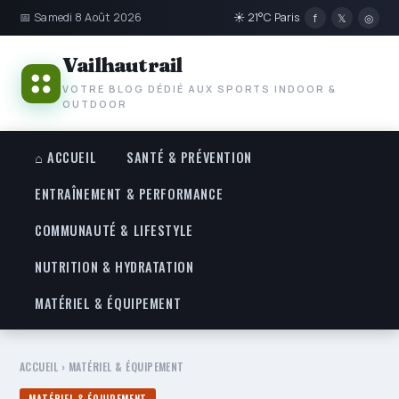
📅 Samedi 8 Août 2026
☀ 21°C Paris
f
𝕏
◎
Vailhautrail
VOTRE BLOG DÉDIÉ AUX SPORTS INDOOR &
OUTDOOR
⌂ ACCUEIL
SANTÉ & PRÉVENTION
ENTRAÎNEMENT & PERFORMANCE
COMMUNAUTÉ & LIFESTYLE
NUTRITION & HYDRATATION
MATÉRIEL & ÉQUIPEMENT
ACCUEIL
›
MATÉRIEL & ÉQUIPEMENT