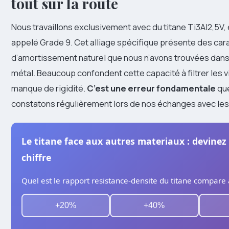
tout sur la route
Nous travaillons exclusivement avec du titane Ti3AI2,5V
appelé Grade 9. Cet alliage spécifique présente des car
d’amortissement naturel que nous n’avons trouvées dans
métal. Beaucoup confondent cette capacité à filtrer les v
manque de rigidité.
C’est une erreur fondamentale
qu
constatons régulièrement lors de nos échanges avec les 
Le titane face aux autres materiaux : devinez
chiffre
Quel est le rapport resistance-densite du titane compare a
+20%
+40%