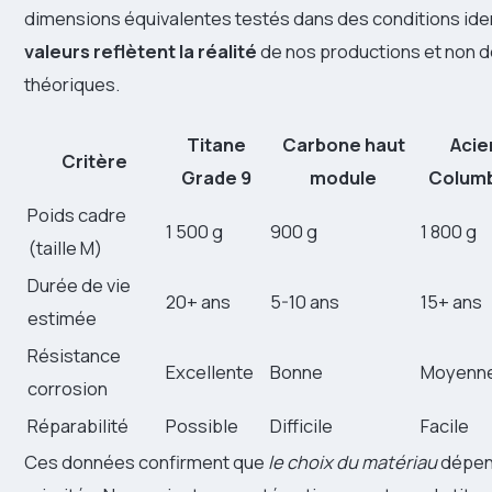
dimensions équivalentes testés dans des conditions ide
valeurs reflètent la réalité
de nos productions et non d
théoriques.
Titane
Carbone haut
Acie
Critère
Grade 9
module
Colum
Poids cadre
1 500 g
900 g
1 800 g
(taille M)
Durée de vie
20+ ans
5-10 ans
15+ ans
estimée
Résistance
Excellente
Bonne
Moyenn
corrosion
Réparabilité
Possible
Difficile
Facile
Ces données confirment que
le choix du matériau
dépen