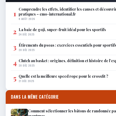
Comprendre les effets, identifier les causes et découvri
1
pratiques – emo-international.fr
8 AOÛT 2026
La baie de goji, super-fruit idéal pour les sportifs
2
24 DÉC 2025
Étirements du psoas : exercices essentiels pour sportif
3
20 DÉC 2025
Clutch au basket : origines, définition et histoire de l’e
4
20 DÉC 2025
Quelle est la meilleure speed rope pour le crossfit ?
5
21 DÉC 2025
DANS LA MÊME CATÉGORIE
Comment sélectionner les bâtons de randonnée par
aventures