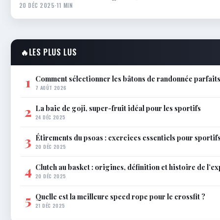
20 DÉC 2025
·
11 MIN
🔥
LES PLUS LUS
Comment sélectionner les bâtons de randonnée parfaits
1
7 AOÛT 2026
La baie de goji, super-fruit idéal pour les sportifs
2
24 DÉC 2025
Étirements du psoas : exercices essentiels pour sportif
3
20 DÉC 2025
Clutch au basket : origines, définition et histoire de l’e
4
20 DÉC 2025
Quelle est la meilleure speed rope pour le crossfit ?
5
21 DÉC 2025