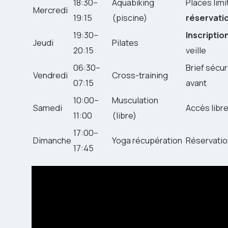
18:30–
Aquabiking
Places limi
Mercredi
19:15
(piscine)
réservati
19:30–
Inscriptio
Jeudi
Pilates
20:15
veille
06:30–
Brief sécur
Vendredi
Cross-training
07:15
avant
10:00–
Musculation
Samedi
Accès libr
11:00
(libre)
17:00–
Dimanche
Yoga récupération
Réservatio
17:45