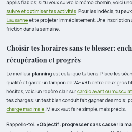
applis fiables; si tu veux suivre le même chemin, voici une
suivre et optimiser tes activités
. Pour les indécis, tu peu
Lausanne
et te projeter immédiatement. Une inscription ut
friction dans la semaine.
Choisir tes horaires sans te blesser: en
récupération et progrès
Le meilleur
planning
est celui que tu tiens. Place les sé
qualité et garde un tampon de 24–48 h entre deux gros blo
hésites, voici un repère clair sur
cardio avant ou muscula
tes charges: un test bien conduit fait gagner des mois; po
charge maximale
. Mieux vaut faire simple, mais précis.
Rappelle-toi:
«Objectif: progresser sans casser la m