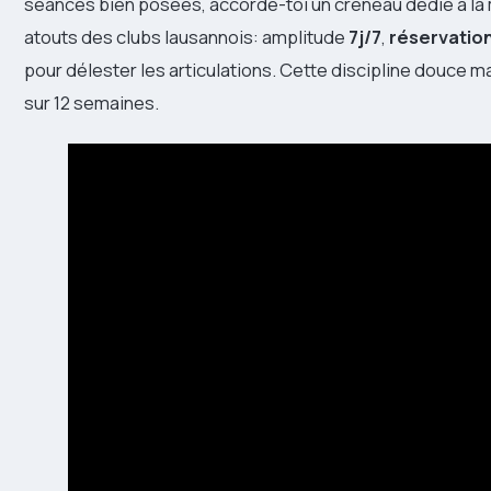
séances bien posées, accorde-toi un créneau dédié à la mob
atouts des clubs lausannois: amplitude
7j/7
,
réservation
pour délester les articulations. Cette discipline douce m
sur 12 semaines.