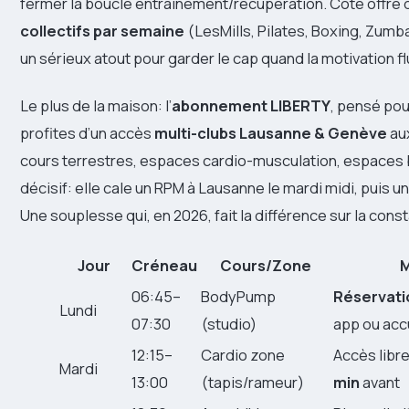
fermer la boucle entraînement/récupération. Côté offre
collectifs par semaine
(LesMills, Pilates, Boxing, Zum
un sérieux atout pour garder le cap quand la motivation fl
Le plus de la maison: l’
abonnement LIBERTY
, pensé pou
profites d’un accès
multi-clubs Lausanne & Genève
aux
cours terrestres, espaces cardio-musculation, espaces 
décisif: elle cale un RPM à Lausanne le mardi midi, puis 
Une souplesse qui, en 2026, fait la différence sur la con
Jour
Créneau
Cours/Zone
M
06:45–
BodyPump
Réservati
Lundi
07:30
(studio)
app ou acc
12:15–
Cardio zone
Accès libr
Mardi
13:00
(tapis/rameur)
min
avant