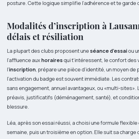
posture. Cette logique simplifie l’adhérence et te garde 
Modalités d’inscription à Lausan
délais et résiliation
La plupart des clubs proposent une
séance d’essai
ou un
l’affluence aux
horaires
qui t’intéressent, le confort des
l’
inscription
, prépare une pièce d’identité, un moyen de 
l’activation du badge est souvent immédiate. Les contrat
sans engagement, annuel avantageux, ou «multi-sites». L
préavis, justificatifs (déménagement, santé), et condit
blessure.
Léa, après son essai réussi, a choisi une formule flexible
semaine, puis un troisième en option. Elle suit sa charg