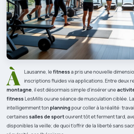
À
Lausanne, le
fitness
a pris une nouvelle dimension
inscriptions fluides via applications. Entre deux 
montagne
, il est désormais simple d’insérer une
activit
fitness
LesMills ou une séance de musculation ciblée. La c
intelligemment ton
planning
pour coller à la réalité: tra
certaines
salles de sport
ouvrent tôt et ferment tard, a
disponibles la veille; de quoi t’offrir de la liberté sans sacr