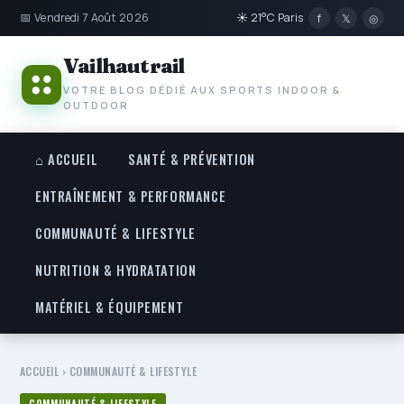
📅 Vendredi 7 Août 2026
☀ 21°C Paris
f
𝕏
◎
Vailhautrail
VOTRE BLOG DÉDIÉ AUX SPORTS INDOOR &
OUTDOOR
⌂ ACCUEIL
SANTÉ & PRÉVENTION
ENTRAÎNEMENT & PERFORMANCE
COMMUNAUTÉ & LIFESTYLE
NUTRITION & HYDRATATION
MATÉRIEL & ÉQUIPEMENT
ACCUEIL
›
COMMUNAUTÉ & LIFESTYLE